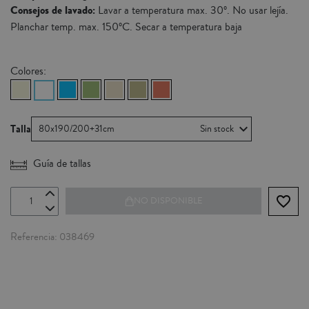
Consejos de lavado:
Lavar a temperatura max. 30º. No usar lejía.
Planchar temp. max. 150ºC. Secar a temperatura baja
Colores:
Talla
80x190/200+31cm
Sin stock
Guía de tallas
favorite_border
NO DISPONIBLE
Referencia
038469