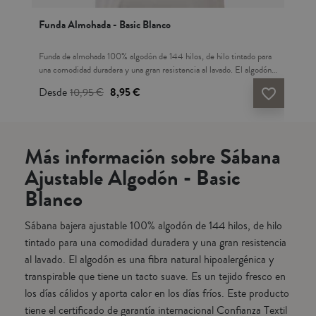
Funda Almohada - Basic Blanco
Fun
ara
Funda de almohada 100% algodón de 144 hilos, de hilo tintado para
Fund
una comodidad duradera y una gran resistencia al lavado. El algodón
como
bra
es una fibra natural hipoalergénica y transpirable que tiene un tacto
sába
Desde
10,95 €
8,95 €
De
vorite_border
favorite_border
 un
suave. Es un tejido fresco en los días cálidos y aporta calor en los
hipo
ste
días fríos. Este producto tiene el certificado de garantía internacional
fres
Confianza Textil Oeko-Tex Standard 100: garantiza que el tejido
prod
NO CONTIENE ninguna sustancia tóxica o irritante para la piel. Es
Tex
Más información sobre Sábana
resistente a los lavados con altas temperaturas. Decorar tu cama
CON
nunca había sido tan sencillo y práctico. Crea tu propia combinación
resi
Ajustable Algodón - Basic
ción
con nuestra colección de BÁSICOS: fundas nórdicas, sábanas,
nunc
coge
Blanco
fundas de cojín y almohadas. Fabricado en Portugal.
con
 -
cm:
Sábana bajera ajustable 100% algodón de 144 hilos, de hilo
tintado para una comodidad duradera y una gran resistencia
al lavado. El algodón es una fibra natural hipoalergénica y
transpirable que tiene un tacto suave. Es un tejido fresco en
los días cálidos y aporta calor en los días fríos. Este producto
tiene el certificado de garantía internacional Confianza Textil