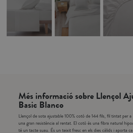
Vista rápida
Vista rápida
Vista
Funda Coixí - Basic Blanco
Funda Nòrdica Cotó - Basic Blanco
10,95 €
35,95 €
2
12,95 €
44,50 €
25,50 €
COMPRAR
COMPRAR
CO
Més informació sobre Llençol Aj
Basic Blanco
Llençol de sota ajustable 100% cotó de 144 fils, fil tintat per 
una gran resistència al rentat. El cotó és una fibra natural hipo
té un tacte suau. És un teixit fresc en els dies càlids i aporta c