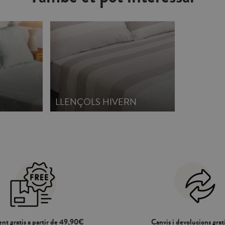
tant desplaçaments no desitjats. També pot
durant la nit evitant desplaçaments no des
s de fins a 200 cm de llarg i 31 cm d'alt.
assumir matalassos de fins a 200 cm de lla
ia combinació amb la nostra col·lecció de
Crea la teva pròpia combinació amb la nost
rdiques, llençols i fundes de coixí.
BÀSICS: fundes nòrdiques, llençols i fund
l.
Fabricat a Portugal.
LLENÇOLS HIVERN
nt gratis a partir de 49,90€
Canvis i devolucions grati