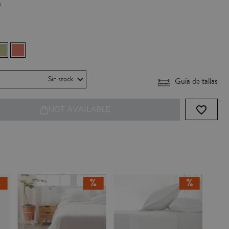
a
Sin stock
Guía de tallas
favorite_border
NOT AVAILABLE