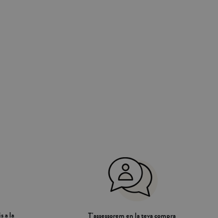
itjats. També pot
de coixí .
rg i 31 cm d'alt.
ra col·lecció de
es de coixí .
s a la
T'assessorem en la teva compra