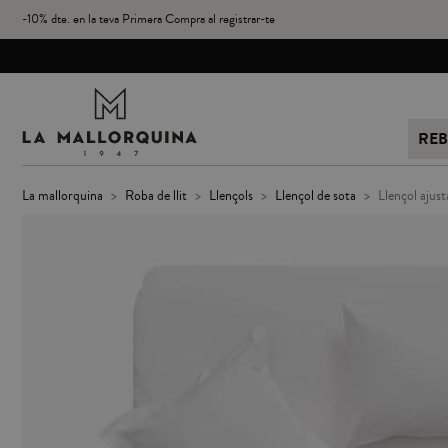
-10% dte. en la teva Primera Compra al registrar-te
REB
la mallorquina
roba de llit
llençols
llençol de sota
llençol ajus