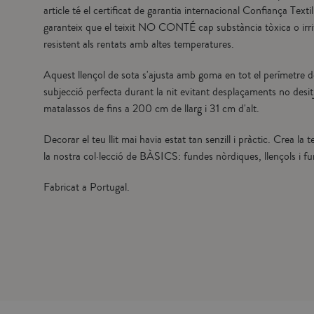
article té el certificat de garantia internacional Confiança Te
garanteix que el teixit NO CONTÉ cap substància tòxica o irrita
resistent als rentats amb altes temperatures.
Aquest llençol de sota s'ajusta amb goma en tot el perímetre d
subjecció perfecta durant la nit evitant desplaçaments no desi
matalassos de fins a 200 cm de llarg i 31 cm d'alt.
Decorar el teu llit mai havia estat tan senzill i pràctic. Crea l
la nostra col·lecció de BÀSICS: fundes nòrdiques, llençols i fu
Fabricat a Portugal.