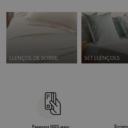
durant la nit evitant desplaçaments no desitjats. També pot
durant la nit evi
assumir matalassos de fins a 200 cm de llarg i 31 cm d'alt.
assumir matalasso
Crea la teva pròpia combinació amb la nostra col·lecció de
Crea la teva pròp
BÀSICS: fundes nòrdiques, llençols i fundes de coixí .
BÀSICS: fundes nò
Fabricat a Portugal.
Fabricat a Portuga
LLENÇOL DE SOBRE
SET LLENÇOLS
Enviame
Pagament 100% segur