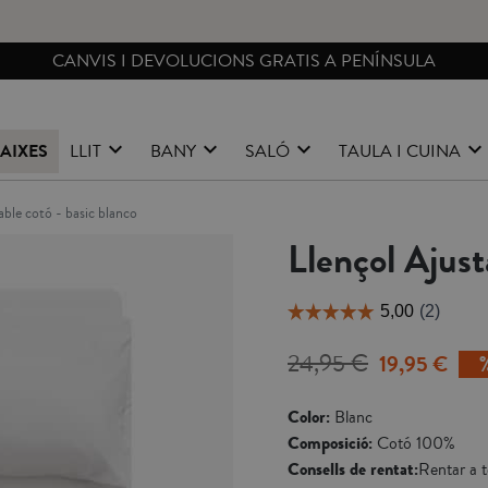
CANVIS I DEVOLUCIONS GRATIS A PENÍNSULA
AIXES
LLIT
BANY
SALÓ
TAULA I CUINA
table cotó - basic blanco
Llençol Ajust
24,95 €
19,95 €
Color:
Blanc
Composició:
Cotó 100%
Consells de rentat:
Rentar a t