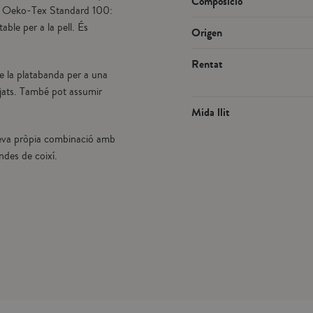
Composició
xtil Oeko-Tex Standard 100:
ble per a la pell. És
Origen
Rentat
e la platabanda per a una
tjats. També pot assumir
Mida llit
a teva pròpia combinació amb
ndes de coixí.