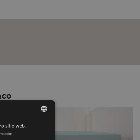
nco
ro sitio web,
SPANISH
rmación
INGLÉS