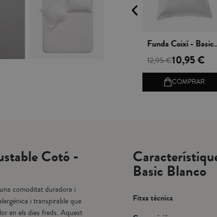
 rápida
Vista rápida
Vista rápida
Llençol de Sobre Cotó - Basic Blanco
Funda Coixí Dormir Cotó - Basic Blanco
Funda Coixí -
1,50 €
8,95 €
10,95 €
10,95 €
12,95 €
MPRAR
COMPRAR
COMPRAR
ustable Cotó -
Característiqu
Basic Blanco
a una comoditat duradora i
Fitxa tècnica
alergènica i transpirable que
alor en els dies freds. Aquest