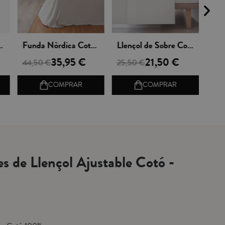
Vista rápida
Vista rápida
 Basic Blanco
Funda Nòrdica Cotó - Basic Blanco
Llençol de Sobre Cotó - Basic Blanco
35,95 €
21,50 €
44,50 €
25,50 €
COMPRAR
COMPRAR
es de Llençol Ajustable Cotó -