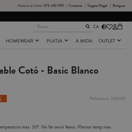
Atenció al client
673 482 995
|
Contacte
|
Targeta Regal
|
Botigues
CA
HOMEWEAR
PLATJA
A MIDA
OUTLET
able Cotó - Basic Blanco
Referència
038469
emperatura max. 30º. No fer servir lleixiu. Planxar temp.max.