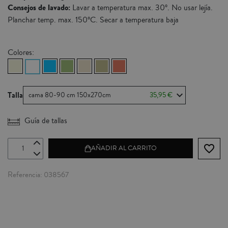
Consejos de lavado:
Lavar a temperatura max. 30º. No usar lejía.
Planchar temp. max. 150ºC. Secar a temperatura baja
Colores:
Talla
cama 80-90 cm 150x270cm
35,95 €
Guía de tallas
favorite_border
AÑADIR AL CARRITO
Referencia
038567