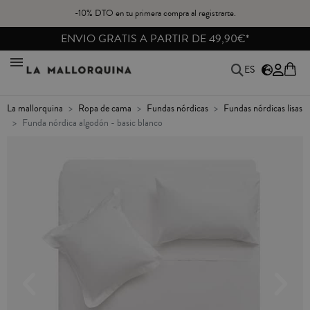
-10% DTO en tu primera compra al registrarte.
ENVIO GRATIS A PARTIR DE 49,90€*
ES
la mallorquina
ropa de cama
fundas nórdicas
fundas nórdicas lisas
funda nórdica algodón - basic blanco