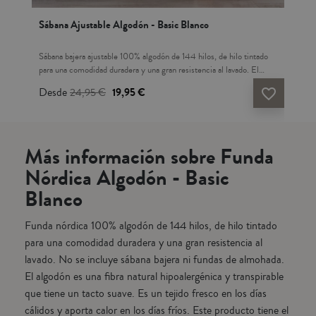
Sábana Ajustable Algodón - Basic Blanco
Nór
Sábana bajera ajustable 100% algodón de 144 hilos, de hilo tintado
Rel
dia.
para una comodidad duradera y una gran resistencia al lavado. El
rel
algodón es una fibra natural hipoalergénica y transpirable que tiene
anti
Desde
24,95 €
19,95 €
De
vorite_border
favorite_border
bre
un tacto suave. Es un tejido fresco en los días cálidos y aporta calor
faci
 de
en los días fríos. Este producto tiene el certificado de garantía
bact
do
internacional Confianza Textil Oeko-Tex Standard 100: garantiza que
edr
el tejido NO CONTIENE ninguna sustancia tóxica o irritante para
nór
Más información sobre Funda
la piel. Esta sábana bajera que se ajusta con goma en todo el
(re
perímetro de la platabanda para una sujeción perfecta durante la
par
Nórdica Algodón - Basic
noche evitando desplazamientos no deseados, puede asumir
usa
Blanco
colchones de hasta 200 cm de largo y 31 cms de alto. Es resistente
razo
a los lavados con altas temperaturas. Decorar tu cama nunca había
Fab
sido tan sencillo y práctico. Crea tu propia combinación con nuestra
adec
Funda nórdica 100% algodón de 144 hilos, de hilo tintado
colección de BÁSICOS. Fabricado en Portugal.
cm:
para una comodidad duradera y una gran resistencia al
220
26
lavado. No se incluye sábana bajera ni fundas de almohada.
El algodón es una fibra natural hipoalergénica y transpirable
que tiene un tacto suave. Es un tejido fresco en los días
cálidos y aporta calor en los días fríos. Este producto tiene el