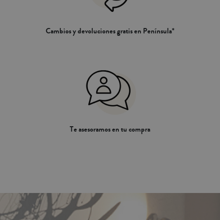
Cambios y devoluciones gratis en Península*
Te asesoramos en tu compra