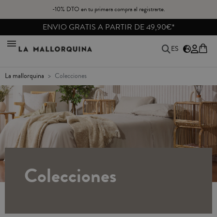
-10% DTO en tu primera compra al registrarte.
ENVIO GRATIS A PARTIR DE 49,90€*
ES
la mallorquina
colecciones
Colecciones