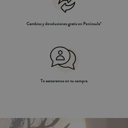
Cambios y devoluciones gratis en Península*
Te asesoramos en tu compra