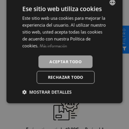
colchas, sábanas y mantitas de sofá.
colchas, sábanas y mantitas de sofá.
Ese sitio web utiliza cookies
Fabricado en España. No se incluye
Fabricado en España. No se incluye
el relleno.
el relleno.
Este sitio web usa cookies para mejorar la
SPANISH
experiencia del usuario. Al utilizar nuestro
INGLÉS
FILTRO
sitio web, usted acepta todas las cookies
de acuerdo con nuestra Política de
cookies.
Más información
ACEPTAR TODO
Pago 100% seguro
RECHAZAR TODO
MOSTRAR DETALLES