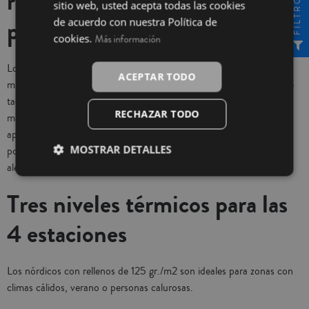
rellenos nórdicos: microfibra y
FILTRO
sitio web, usted acepta todas las cookies
pluma
de acuerdo con nuestra Política de
cookies.
Más información
Los rellenos nórdicos sintéticos de La Mallorquina son 100%
ACEPTAR TODO
microfibra, de fibra hueca siliconada Dacron, (fibras de poliéster de
tacto muy suave y agradable, de gran rendimiento y fácil
RECHAZAR TODO
mantenimiento) que facilita la circulación del aire y reduce la
aparición de la humedad. Son edredones nórdicos hipoalergénicos
MOSTRAR DETALLES
por su composición, tanto la fibra como el tejido no provocan
alergias.
Tres niveles térmicos para las
4 estaciones
Los nórdicos con rellenos de 125 gr./m2 son ideales para zonas con
climas cálidos, verano o personas calurosas.