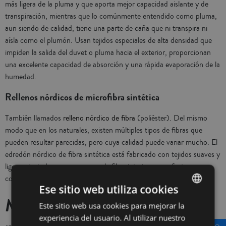
más ligera de la pluma y que aporta mejor capacidad aislante y de
transpiración, mientras que lo comúnmente entendido como pluma,
aun siendo de calidad, tiene una parte de caña que ni transpira ni
aísla como el plumón. Usan tejidos especiales de alta densidad que
impiden la salida del duvet o pluma hacia el exterior, proporcionan
una excelente capacidad de absorción y una rápida evaporación de la
humedad.
Rellenos nórdicos de microfibra sintética
También llamados
relleno nórdico de fibra
(poliéster). Del mismo
modo que en los naturales, existen múltiples tipos de fibras que
pueden resultar parecidas, pero cuya calidad puede variar mucho. El
edredón nórdico de fibra sintética está fabricado con tejidos suaves y
ligeros, tratados para conservar la fibra interior en perfectas
condiciones y asegurando un óptimo rendimiento
Ese sitio web utiliza cookies
Materiales de nuestros
Este sitio web usa cookies para mejorar la
SPANISH
experiencia del usuario. Al utilizar nuestro
INGLÉS