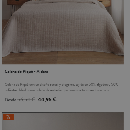
Colcha de Piqué - Aldara
Colcha de Piqué con un diseño actual y elegante, tejida en 50% algodón y 50%
poliéster. Ideal como colcha de entretiempo para usar tanto en tu cama o
cobertor para tu sofá. Sus colores te dan la opción de combinarlo con nuestra
56,50 €
44,95 €
Desde
colección de cojines. Los cojines a juego se venden por separado, no vienen
incluidos. Fabricada en España.