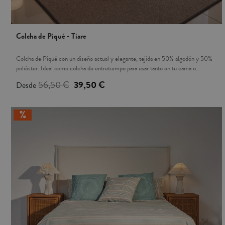
Colcha de Piqué - Tiare
Colcha de Piqué con un diseño actual y elegante, tejida en 50% algodón y 50%
poliéster. Ideal como colcha de entretiempo para usar tanto en tu cama o
cobertor para tu sofá. Sus colores te dan la opción de combinarlo con nuestra
56,50 €
39,50 €
Desde
colección de cojines. Los cojines a juego se venden por separado, no vienen
incluidos. Fabricada en España.