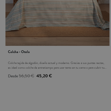
Colcha - Otelo
Colcha tejida de algodón, diseño actual y moderno. Gracias a sus puntas rectas,
es ideal como colcha de entretiempo para usar tanto en tu cama o para cubrir tu
sofá. Sus colores te dan la opción de combinarlo con nuestra colección de
56,50 €
45,20 €
Desde
cojines. Los cojines a juego se venden por separado, no vienen incluidos.
Fabricada en España.