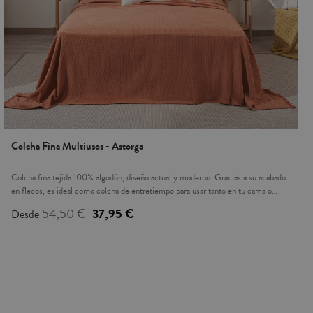
Colcha Fina Multiusos - Astorga
Colcha fina tejida 100% algodón, diseño actual y moderno. Gracias a su acabado
en flecos, es ideal como colcha de entretiempo para usar tanto en tu cama o
como cubertor para tu sofá. Sus colores te dan la opción de combinarlo con
54,50 €
37,95 €
Desde
nuestra colección de cojines. Los cojines a juego se venden por separado, no
vienen incluidos. Fabricada en Portugal.