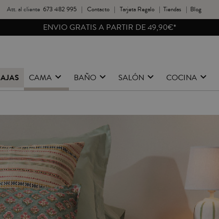
Att. al cliente
673 482 995
|
Contacto
|
Tarjeta Regalo
|
Tiendas
|
Blog
REBAJAS HASTA -40%
BAJAS
CAMA
BAÑO
SALÓN
COCINA