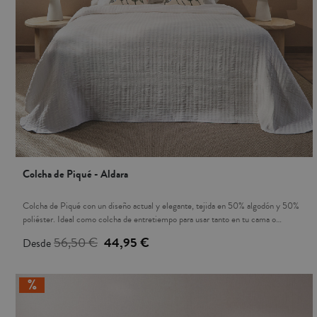
Colcha de Piqué - Aldara
Colcha de Piqué con un diseño actual y elegante, tejida en 50% algodón y 50%
poliéster. Ideal como colcha de entretiempo para usar tanto en tu cama o
cobertor para tu sofá. Sus colores te dan la opción de combinarlo con nuestra
56,50 €
44,95 €
Desde
colección de cojines. Los cojines a juego se venden por separado, no vienen
incluidos. Fabricada en España.