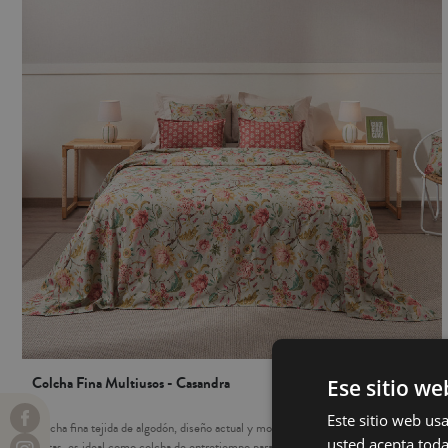
Colcha Fina Multiusos - Casandra
Ese sitio we
Este sitio web usa
Colcha fina tejida de algodón, diseño actual y moderno. Gracias a sus puntas
usted acepta toda
rectas, es ideal como colcha de entretiempo para usar tanto en tu cama o para