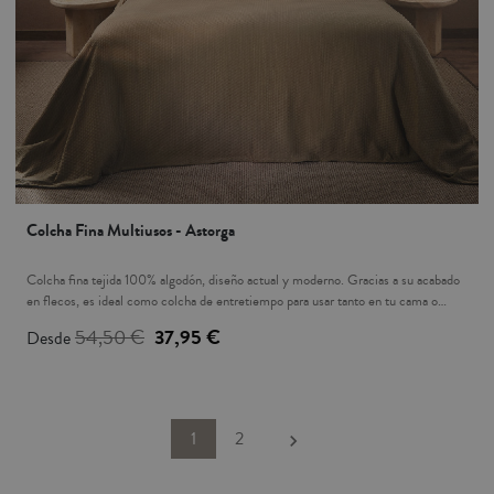
Colcha Fina Multiusos - Astorga
Colcha fina tejida 100% algodón, diseño actual y moderno. Gracias a su acabado
en flecos, es ideal como colcha de entretiempo para usar tanto en tu cama o
como cubertor para tu sofá. Sus colores te dan la opción de combinarlo con
54,50 €
37,95 €
Desde
nuestra colección de cojines. Los cojines a juego se venden por separado, no
vienen incluidos. Fabricada en Portugal.
Siguiente
1
2
keyboard_arrow_right