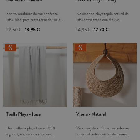
Bonito sombrero de mujer efecto
Neceser de playa tejido natural de
rafia. Ideal para protegerse del sol en
rafia entrelazado con dibujos
los días más calurosos e ir a la moda.
geométricos en color blanco. Asa de
22,50 €
18,95 €
14,95 €
12,70 €
Ligero, fresquito.
cuerda en color beige para la
muñeca. Cierre con cremallera.
Logotipo estampado en una pieza de
tejido de algodón. Medidas:
29(ancho) x 10,5(fondo) x
18(alto)cm. Es el complemento ideal
para guardar las llaves, móvil,
maquillaje,..y localizarlos al
momento.
Toalla Playa - Itaca
Visera - Natural
Una toalla de playa Fouta, 100%
Visera tejida en fibras naturales en
algodón, una cara de rizo para
tonos naturales con banda trasera