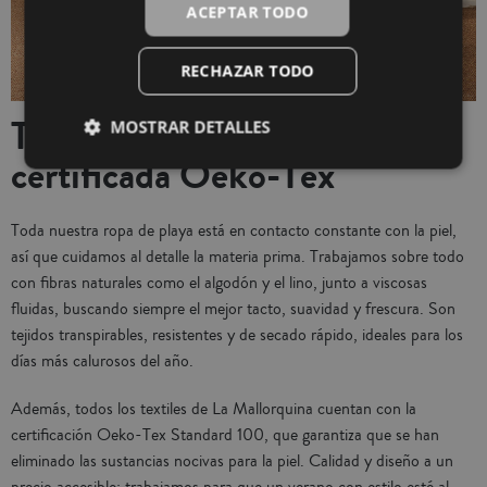
ACEPTAR TODO
RECHAZAR TODO
Tejidos naturales y calidad
MOSTRAR DETALLES
certificada Oeko-Tex
Toda nuestra ropa de playa está en contacto constante con la piel,
así que cuidamos al detalle la materia prima. Trabajamos sobre todo
con fibras naturales como el algodón y el lino, junto a viscosas
fluidas, buscando siempre el mejor tacto, suavidad y frescura. Son
tejidos transpirables, resistentes y de secado rápido, ideales para los
días más calurosos del año.
Además, todos los textiles de La Mallorquina cuentan con la
certificación Oeko-Tex Standard 100, que garantiza que se han
eliminado las sustancias nocivas para la piel. Calidad y diseño a un
precio accesible: trabajamos para que un verano con estilo esté al