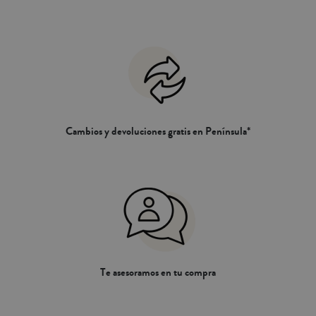
pensado para que se pueda remeter el
sobrante de la tela debajo del colchón
y así asegurar una mejor sujeción y
evitar su movimiento.Completa tu
compra con nuestras colchas o
edredones.
Cambios y devoluciones gratis en Península*
Te asesoramos en tu compra