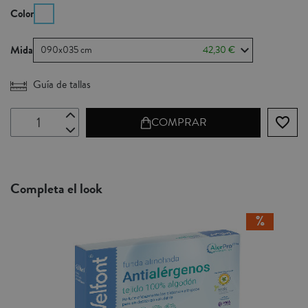
Color
Mida
090x035 cm
42,30 €
Guía de tallas
favorite_border
COMPRAR
Completa el look