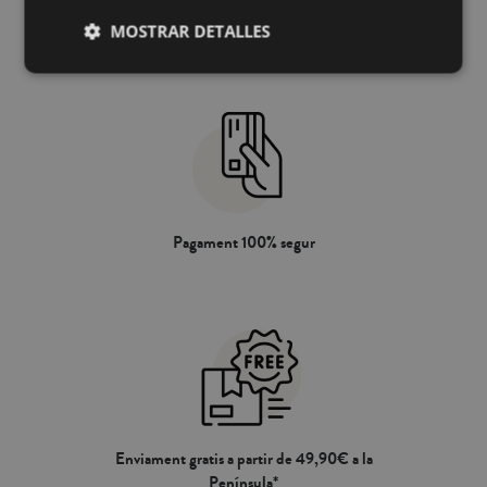
àcars, pol·len, gossos i gats. Basat en
MOSTRAR DETALLES
probiòtics dacció permanent, aquest
tractament és 100% natural, biobasat,
sense impacte mediambiental i
biològicament respectuós, ja que no
incorpora biocides. Aquest coixí de
fermesa mitjana és ideal per a:
persones de constitució mitjana que
dormen de panxa enlaire, persones de
constitució gran que dormen boca
avall i persones de constitució petita
que dormen de costat, que busquen
Pagament 100% segur
una protecció antial·lèrgica saludable
sense biocides.
Enviament gratis a partir de 49,90€ a la
Península*