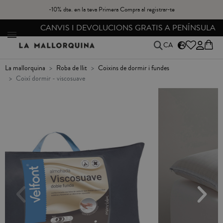
-10% dte. en la teva Primera Compra al registrar-te
CANVIS I DEVOLUCIONS GRATIS A PENÍNSULA
CA
la mallorquina
roba de llit
coixins de dormir i fundes
coixí dormir - viscosuave