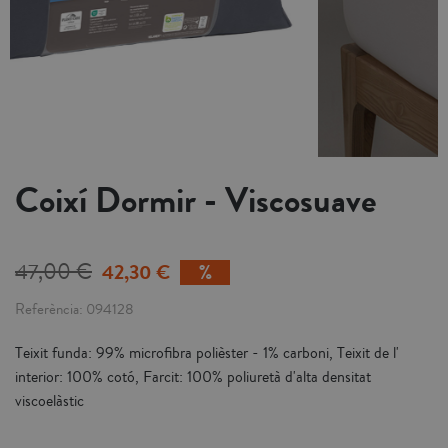
Coixí Dormir - Viscosuave
47,00 €
42,30 €
Referència
094128
Teixit funda: 99% microfibra polièster - 1% carboni, Teixit de l'
interior: 100% cotó, Farcit: 100% poliuretà d'alta densitat
viscoelàstic