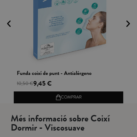
Vista rápida
Funda coixí de punt - Antialérgeno
Co
9,45 €
10,50 €
50
COMPRAR
Més informació sobre Coixí
Dormir - Viscosuave