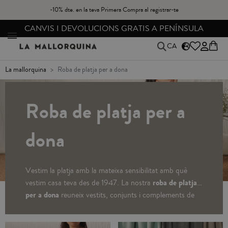
-10% dte. en la teva Primera Compra al registrar-te
CANVIS I DEVOLUCIONS GRATIS A PENÍNSULA
CA
la mallorquina
roba de platja per a dona
Roba de platja per a
dona
Vestim la platja amb la mateixa sensibilitat amb què
roba de platja
vestim casa teva des de 1947. La nostra
per a dona
reuneix vestits, conjunts i complements de
disseny propi
, pensats en teixits lleugers i naturals per
acompanyar-te del primer bany al passeig del