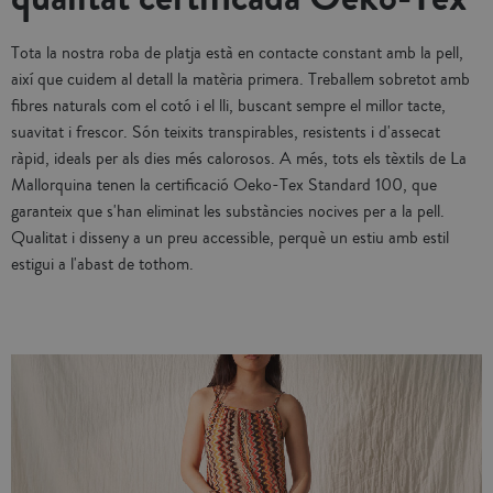
Tota la nostra roba de platja està en contacte constant amb la pell,
així que cuidem al detall la matèria primera. Treballem sobretot amb
fibres naturals com el cotó i el lli, buscant sempre el millor tacte,
suavitat i frescor. Són teixits transpirables, resistents i d'assecat
ràpid, ideals per als dies més calorosos. A més, tots els tèxtils de La
Mallorquina tenen la certificació Oeko-Tex Standard 100, que
garanteix que s'han eliminat les substàncies nocives per a la pell.
Qualitat i disseny a un preu accessible, perquè un estiu amb estil
estigui a l'abast de tothom.