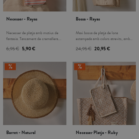
Necesser - Rayas
Bossa - Rayas
Necesser de platja amb motius de
Maxi bossa de platja de lona
fantasia. Tancament de cremallera.
estampada amb colors atrevits, amb
És el complement ideal per guardar
dues nanses de cotó en color de
6,95 €
5,90 €
24,95 €
20,95 €
les claus, mòbil, maquillatge,..., i
contrast, tancament amb cintes.
localitzar-ho al moment.
Petita butxaca a la part del davant.
Porta tot el que necessites per anar a
la platja o piscina!
Barret - Natural
Necesser Platja - Ruby