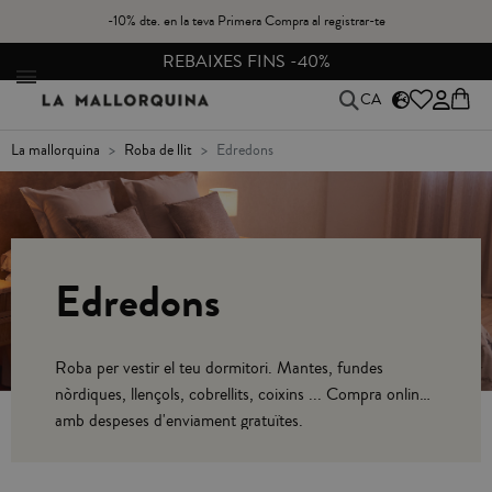
-10% dte. en la teva Primera Compra al registrar-te
ES FINS -40%
CANVIS I DEVOLUCIO
CA
la mallorquina
roba de llit
edredons
Edredons
Roba per vestir el teu dormitori. Mantes, fundes
nòrdiques, llençols, cobrellits, coixins ... Compra online
amb despeses d'enviament gratuïtes.