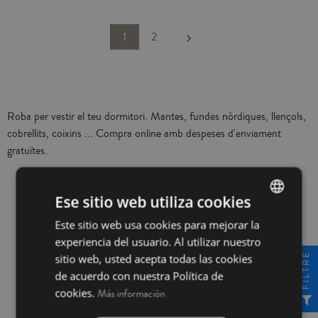
oferirà un aspecte més esponjós i
oferirà un aspecte més esponjós i
´aparició de la humitat. Edredó
redueix l´aparició de la humitat.
voluminós a més de ser més lleuger i
voluminós a més de ser més lleuger i
hipoalergènic per la seva composició,
Edredó hipoalergènic per la seva
proporcionarà un alt aïllament tèrmic
proporcionarà un alt aïllament tèrmic
la fibra i el teixit no provoquen
composició, la fibra i el teixit no
Següent
1
2
keyboard_arrow_right
amb un mínim pes. Fabricat a
amb un mínim pes. Fabricat a
al·lèrgies. Aquest producte té el
provoquen al·lèrgies. Aquest
Espanya. Per raons d'higiene, aquest
Espanya. Per raons d'higiene, aquest
certificat Oeko-Tex 100, que
producte té el certificat Oeko-Tex
article no admet canvis o
article no admet canvis o
demostra que s'ha eliminat qualsevol
100, que demostra que s'ha eliminat
devolucions. Escull la mida del farcit
devolucions. Escull la mida del farcit
substància nociva en el procés de
qualsevol substància nociva en el
nòrdic més convenient, segons les
nòrdic més convenient, segons les
producció, és segur per a la salut
procés de producció, és segur per a
mides del teu llit i les de la funda
mides del teu llit i les de la funda
humana. Fabricat a Espanya. El
la salut humana. Fabricat a Espanya.
Roba per vestir el teu dormitori. Mantes, fundes nòrdiques, llençols,
nòrdica:Llit 80 - 90 cm:
nòrdica:Llit 80 - 90 cm:
nòrdic DACRON està disponible en
El nòrdic DACRON està disponible
cobrellits, coixins ... Compra online amb despeses d'enviament
150x220cmLlit 105 cm:
150x220cmLlit 105 cm:
els següents gramatges: 125 g/m²
en els següents gramatges: 125 g/m²
gratuïtes.
180x220cmLlit 135cm:
180x220cmLlit 135cm:
(recomanat per a primavera-estiu),
(recomanat per a primavera-estiu),
220x220cmLlit 135 - 150cm:
220x220cmLlit 135 - 150cm:
300 g/m² (recomanat per l'hivern) i
300 g/m² (recomanat per l'hivern) i
220x240cmLlit 160 - 180cm:
220x240cmLlit 160 - 180cm:
DUO 125 g/m² + 250 g/m² (dos
DUO 125 g/m² + 250 g/m² (dos
260x240cm
260x240cm
nòrdics que es poden fer servuir
nòrdics que es poden fer servuir
Ese sitio web utiliza cookies
durant tot l'any per separat o
durant tot l'any per separat o
conjuntament). Per raons d' higiene,
conjuntament). Per raons d' higiene,
Este sitio web usa cookies para mejorar la
SPANISH
no sadmet canvis ni devolucions
no sadmet canvis ni devolucions
experiencia del usuario. Al utilizar nuestro
d'aquest producte. Escull la mida del
d'aquest producte. Escull la mida del
INGLÉS
FILTRE
sitio web, usted acepta todas las cookies
farcit nòrdic més convenient, segons
farcit nòrdic més convenient, segons
les mides del teu llit i les de la funda
les mides del teu llit i les de la funda
de acuerdo con nuestra Política de
nòrdica:Llit 80 - 90 cm:
nòrdica:Llit 80 - 90 cm:
cookies.
Más información
Pagament 100% segur
150x220cmLlit 105 cm:
150x220cmLlit 105 cm:
180x220cmLlit 135cm:
180x220cmLlit 135cm: