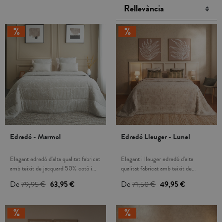
Edredó - Marmol
Edredó Lleuger - Lunel
Elegant edredó d'alta qualitat fabricat
Elegant i lleuger edredó d'alta
amb teixit de jacquard 50% cotó i
qualitat fabricat amb teixit de
50% polièster. Farcit de polièster de
jacquard 50% cotó i 50% polièster.
De
79,95 €
63,95 €
De
71,50 €
49,95 €
250 gsm. Puntes amb acabat
Farcit de polièster de 80 gsm.
arrodonit. Edredó càlid i agradable,
Puntes amb acabat arrodonit. Edredó
ideal per a les nits d'hivern. Gràcies
bouty càlid i agradable, ideal per a les
al seu estil atemporal, és apte per a
nits d'hivern. Gràcies al seu estil