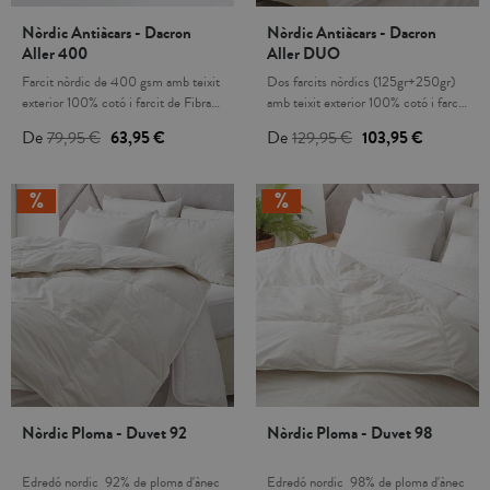
durant tot l'any per separat o
Nòrdic Antiàcars - Dacron
Nòrdic Antiàcars - Dacron
conjuntament). Per raons d' higiene,
Aller 400
Aller DUO
no s’admet canvis ni devolucions
d'aquest producte. Fabricat a
Farcit nòrdic de 400 gsm amb teixit
Dos farcits nòrdics (125gr+250gr)
Espanya. Escull la mida del farcit
exterior 100% cotó i farcit de Fibra
amb teixit exterior 100% cotó i farcit
nòrdic més convenient, segons les
buida siliconada reciclada Dacron®
de Fibra buida siliconada reciclada
De
79,95 €
63,95 €
De
129,95 €
103,95 €
mides del teu llit i les de la funda
Protect antiàcars, antibactèries i
Dacron® Protect antiàcars,
nòrdica: Llit 80 - 90 cm:
antifongs.La fibra Dacron Protect
antibactèries i antifongs.
150x220cmLlit 105 cm:
facilita la circulació de l’aire i evita la
Combinables entre si mitjançant
180x220cmLlit 135cm:
proliferació d’àcars, bactèries i fongs.
clips d´unió que permet adaptar el
220x220cmLlit 135 - 150cm:
Gràcies a la seva composició, fibra i
teu nòrdic a qualsevol estació de l
220x240cmLlit 160 - 180cm:
teixit, aquest edredó està recomanat
´any. La fibra Dacron Protect facilita
260x240cm
per a persones al·lèrgiques. Aquest
la circulació de l’aire i evita la
model nòrdic està disponible en els
proliferació d’àcars, bactèries i fongs.
següents gramatges: 250 gsm
Gràcies a la seva composició, fibra i
(recomanat per a primavera-estiu),
teixit, aquest edredó està recomanat
400 gsm (recomanat per l'hivern) i
per a persones al·lèrgiques. Aquest
DUO 125 gsm + 250 gsm (dos
model nòrdic està disponible en els
nòrdics que es poden fer servuir
següents gramatges: 250 gsm
durant tot l'any per separat o
(recomanat per a primavera-estiu),
Nòrdic Ploma - Duvet 92
Nòrdic Ploma - Duvet 98
conjuntament). Per raons d' higiene,
400 gsm (recomanat per l'hivern) i
no s’admet canvis ni devolucions
DUO 125 gsm + 250 gsm (dos
d'aquest producte. Fabricat a
nòrdics que es poden fer servuir
Edredó nordic 92% de ploma d'ànec
Edredó nordic 98% de ploma d'ànec