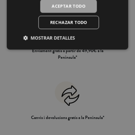
220x220cmLlit 135 - 150cm:
220x220cmLlit 135 - 150cm:
ACEPTAR TODO
220x240cmLlit 160 - 180cm:
220x240cmLlit 160 - 180cm:
260x240cm
260x240cm
RECHAZAR TODO
MOSTRAR DETALLES
Enviament gratis a partir de 49,90€ a la
Península*
Canvis i devolucions gratis a la Península*