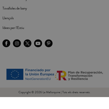
Tovalloles de bany
Llençols
Idees per l'Estiu
Copyright © 2026 La Mallorquina | Tots els drets reservats.