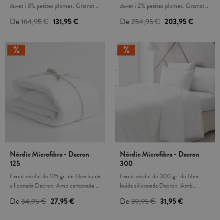
Espanya. Escull la mida del farcit
durant tot l'any per separat o
duvet i 8% petites plomes. Gramatge
duvet i 2% petites plomes. Gramatge
nòrdic més convenient, segons les
conjuntament). Per raons d' higiene,
de 200g/m2. El material exterior és
de 170g/m2. El material exterior és
De
164,95 €
131,95 €
De
254,95 €
203,95 €
mides del teu llit i les de la funda
no s’admet canvis ni devolucions
de Cotó de 230 fils de percal
de cotó de 230 fils de percal
nòrdica:Llit 80 - 90 cm:
d'aquest producte. Fabricat a
Downproof, amb un Filling Power de
Downproof, amb un Filling Power de
150x220cmLlit 105 cm:
Portugal. Escull la mida del farcit
500 cuin. El plomissol o duvet és el
710 cuin. El plomissol o duvet és el
180x220cmLlit 135cm:
nòrdic més convenient, segons les
floc, la part més lleugera de la ploma
floc, la part més lleugera de la ploma
220x220cmLlit 135 - 150cm:
mides del teu llit i les de la funda
i que aporta millor capacitat aïllant i
i que aporta millor capacitat aïllant i
220x240cmLlit 160 - 180cm:
nòrdica:Llit 80 - 90 cm:
de transpiració. Confeccionat amb
de transpiració. Confeccionat amb
260x240cm
150x220cmLlit 105 cm:
Kassetten, a quadres amb envà
Kassetten, a quadres amb envà
180x220cmLlit 135cm:
interior, la qual cosa ajuda a la
interior, la qual cosa ajuda a la
220x220cmLlit 135 - 150cm:
correcta repartició i equilibri del
correcta repartició i equilibri del
220x240cmLlit 160 - 180cm:
plomissol per tot el farciment.
plomissol per tot el farciment.
260x240cm
Aquest sistema obliga a omplir el
Aquest sistema obliga a omplir el
nòrdic quadre a quadre, de manera
nòrdic quadre a quadre, de manera
que s'aconsegueix una perfecta
que s'aconsegueix una perfecta
distribució de pes i volum a tot el
distribució de pes i volum a tot el
Nòrdic Microfibra - Dacron
Nòrdic Microfibra - Dacron
farciment nòrdic. El Filling Power o
farciment nòrdic. El Filling Power o
125
300
la capacitat del farciment, és una
la capacitat del farciment, és una
escala de mesura en relació amb el
escala de mesura en relació amb el
Farcit nòrdic de 125 gr. de fibra buida
Farcit nòrdic de 300 gr. de fibra
volum d'aire que cada nòrdic és capaç
volum d'aire que cada nòrdic és capaç
siliconada Dacron. Amb cantonades
buida siliconada Dacron. Amb
d'acollir al seu interior, indica el grau
d'acollir al seu interior, indica el grau
rectes per un ajust perfecte a la
cantonades rectes per un ajust
De
34,95 €
27,95 €
De
39,95 €
31,95 €
d'esponjositat i volum del plomissol.
d'esponjositat i volum del plomissol.
funda nòrdica. La fibra Dacron facilita
perfecte a la funda nòrdica. La fibra
Un nòrdic amb un alt Fill power
Un nòrdic amb un alt Fill power
la circulació de l´aire i redueix l
Dacron facilita la circulació de l´aire i