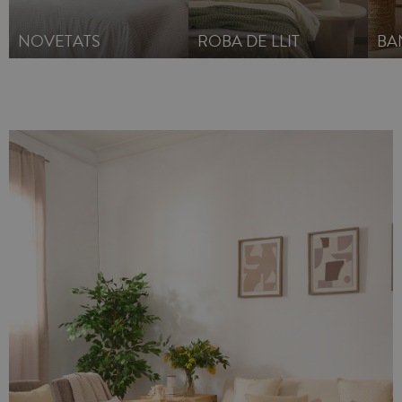
NOVETATS
ROBA DE LLIT
BA