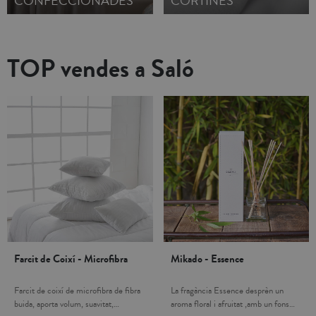
CONFECCIONADES
CORTINES
TOP vendes a Saló
Farcit de Coixí - Microfibra
Mikado - Essence
Farcit de coixí de microfibra de fibra
La fragància Essence desprèn un
buida, aporta volum, suavitat,
aroma floral i afruitat ,amb un fons