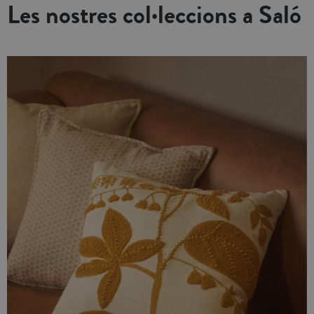
Les nostres col·leccions a Saló
no venen inclosos. Fabricat a
no venen inclosos. Fabricat a
Portugal.
Portugal.