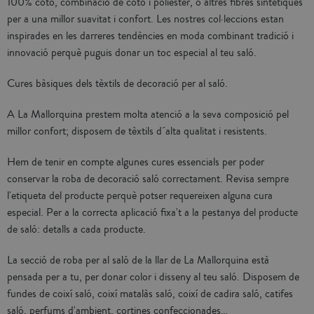
100% cotó, combinació de cotó i polièster, o altres fibres sintètiques
per a una millor suavitat i confort. Les nostres col·leccions estan
inspirades en les darreres tendències en moda combinant tradició i
innovació perquè puguis donar un toc especial al teu saló.
Cures bàsiques dels tèxtils de decoració per al saló.
A La Mallorquina prestem molta atenció a la seva composició pel
millor confort; disposem de tèxtils d´alta qualitat i resistents.
Hem de tenir en compte algunes cures essencials per poder
conservar la roba de decoració saló correctament. Revisa sempre
l'etiqueta del producte perquè potser requereixen alguna cura
especial. Per a la correcta aplicació fixa't a la pestanya del producte
de saló: detalls a cada producte.
La secció de roba per al saló de la llar de La Mallorquina està
pensada per a tu, per donar color i disseny al teu saló. Disposem de
fundes de coixí saló, coixí matalàs saló, coixí de cadira saló, catifes
saló, perfums d'ambient, cortines confeccionades…