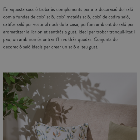
En aquesta secció trobaràs complements per a la decoració del saló
com a fundes de coixí saló, coixí matalàs saló, coixí de cadira saló,
catifes saló per vestir el nucli de la casa; perfum ambient de saló per
aromatitzar la llar on et sentiràs a gust, ideal per trobar tranquil·litat i
pau, on amb només entrar t'hi voldràs quedar. Conjunts de
decoració saló ideals per crear un saló al teu gust.