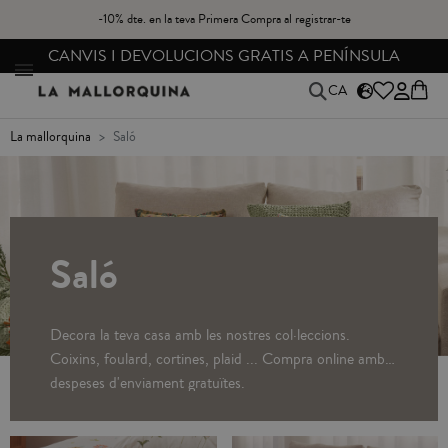
-10% dte. en la teva Primera Compra al registrar-te
ÍNSULA
ENVIAMENT GRATIS A PARTIR DE 49,9
CA
la mallorquina
saló
Saló
Decora la teva casa amb les nostres col·leccions.
Coixins, foulard, cortines, plaid ... Compra online amb
despeses d'enviament gratuïtes.