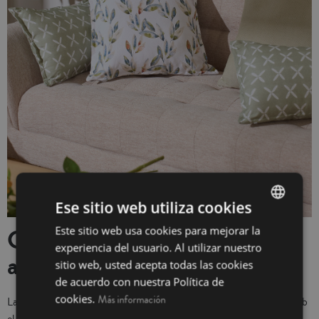
Ese sitio web utiliza cookies
Que bé senti un saló
Este sitio web usa cookies para mejorar la
SPANISH
experiencia del usuario. Al utilizar nuestro
acollidor…
INGLÉS
sitio web, usted acepta todas las cookies
de acuerdo con nuestra Política de
cookies.
Más información
La decoració saló diu molt sobre tu… sorprèn els teus convidats amb