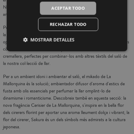
el saló ideal amb el nostre assortiment de complements per al saló.
Només renovant alguns tèxtils de la llar pots donar a casa teva un
ACEPTAR TODO
ambient diferent.
RECHAZAR TODO
Pots decorar el saló amb una àmplia varietat de complements per a
la llar; vestir el saló amb cortines confeccionades de la tonalitat i
MOSTRAR DETALLES
opacitat que més t'agradi. Arrolla't al sofà amb una manta i amb uns
còmodes coixins de saló d'alta qualitat i amb tancament de
cremallera, perfectes per combinar-los amb altres tèxtils del saló de
la nostra col·lecció de llar.
Per a un ambient idoni i ambientar el saló, el mikado de La
Mallorquina és la solució; ambientador difusor d'aroma d'estics de
fusta amb olis essencials per perfumar la llar omplint-lo de
dinamisme i romanticisme. Descobreix també en aquesta secció: la
nova fragància Cerisier de La Mallorquina, s'inspira en la bella flor
dels cirerers florint per aportar una aroma lleument dolça i vibrant; la
flor del cirerer, Sakura és un dels símbols més admirats a la cultura
japonesa.