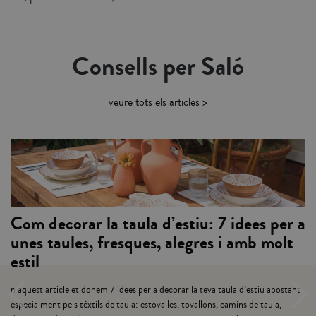
Consells per Saló
veure tots els articles >
om decorar la taula d’estiu: 7 idees per a
I
nes taules, fresques, alegres i amb molt
stil
L
a
 aquest article et donem 7 idees per a decorar la teva taula d’estiu apostant
c
specialment pels tèxtils de taula: estovalles, tovallons, camins de taula,
te