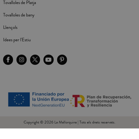
Tovalloles de Platja
Tovalloles de bany
Llençols
Idees per l'Estiu
Copyright © 2026 La Mallorquina | Tots els drets reservats.