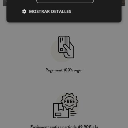
COIXINERA
COIXÍ DORMIR
persones de constitució gran que
dormen de panxa enlaire.
MOSTRAR DETALLES
Pagament 100% segur
Enviament gratis a partir de 49,90€ a la