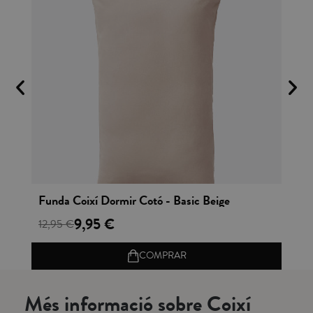
Vista rápida
Funda Coixí Dormir Cotó - Basic Beige
Fu
9,95 €
12,95 €
12
COMPRAR
Més informació sobre Coixí