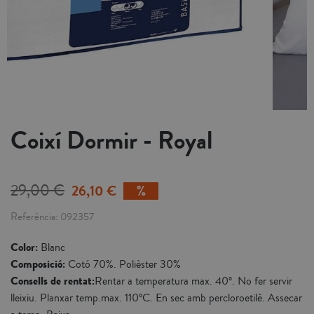
Coixí Dormir - Royal
29,00 €
26,10 €
Referència
092357
Color:
Blanc
Composició:
Cotó 70%. Polièster 30%
Consells de rentat:
Rentar a temperatura max. 40º. No fer servir
lleixiu. Planxar temp.max. 110ºC. En sec amb percloroetilè. Assecar