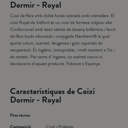
Dormir - Royal
Coixí de fibra amb doble funda setinada amb cremallera. El
coixí Royal de Velfont és un coixí de fermesa mitjana-alta.
Confeccionat amb teixit setinat de disseny brillantina i farcit
de fibra buida siliconada i conjugada Neotherm® la qual
aporta volum, suavitat, lleugeresa i gran capacitat de
recuperació. És higiènic, transpirable, i molt resistent a l'ús i
als rentats. Per raons d' higiene, no sadmet canvis ni
devolucions d'aquest producte. Fabricat a Espanya.
Característiques de Coixí
Dormir - Royal
Fitxa tècnica
Composició
Cotó i Polièster