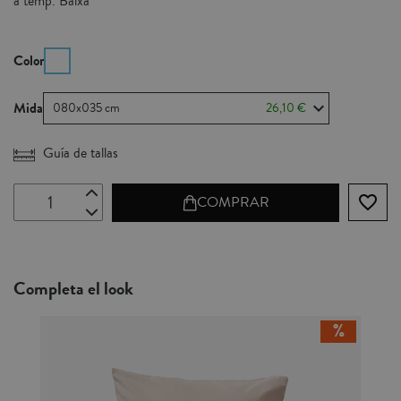
a temp. Baixa
Color
Mida
080x035 cm
26,10 €
Guía de tallas
favorite_border
COMPRAR
Completa el look