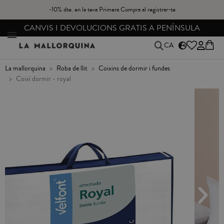
-10% dte. en la teva Primera Compra al registrar-te
CANVIS I DEVOLUCIONS GRATIS A PENÍNSULA
CA
la mallorquina
roba de llit
coixins de dormir i fundes
coixí dormir - royal