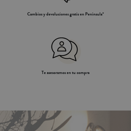
Cambios y devoluciones gratis en Península*
Te asesoramos en tu compra