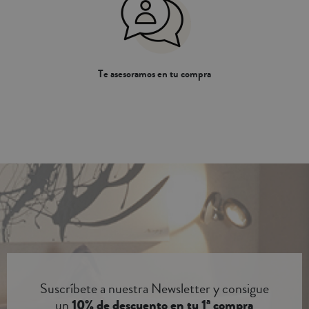
180cm/200cm: 1 funda nórdica de
180cm/200cm: 1 funda nórdica de
270x270cm, 2 fundas de almohada
270x270cm, 2 fundas de almohada
de 47x100cm y 1 sábana bajera de
de 47x100cm y 1 sábana bajera de
280x280cm.Todas las sábanas
280x280cm.Todas las sábanas
bajeras tienen goma elástica, excepto
bajeras tienen goma elástica, excepto
la medida de cama de 180cm y son
la medida de cama de 180cm y son
Te asesoramos en tu compra
aptas para colchones de máx. 31cm
aptas para colchones de máx. 31cm
de altura.Esta funda nórdica tiene un
de altura.Esta funda nórdica tiene un
largo de 270cm, esto está pensado
largo de 270cm, esto está pensado
para que se pueda remeter el
para que se pueda remeter el
sobrante de la tela debajo del colchón
sobrante de la tela debajo del colchón
y así asegurar una mejor sujeción del
y así asegurar una mejor sujeción del
relleno nórdico y evitar su
relleno nórdico y evitar su
movimiento.Completa tu compra
movimiento.Completa tu compra
con nuestros rellenos nórdicos de
con nuestros rellenos nórdicos de
microfibra o de pluma.
microfibra o de pluma.
Suscríbete a nuestra Newsletter y consigue
un
10% de descuento en tu 1ª compra