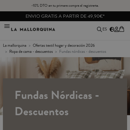
-10% DTO en tu primera compra al registrarte.
ENVIO GRATIS A PARTIR DE 49,90€*
ES
la mallorquina
ofertas textil hogar y decoración 2026
ropa de cama - descuentos
fundas nórdicas - descuentos
Fundas Nórdicas -
Descuentos