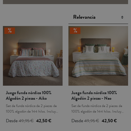
Juego funda nórdica 100%
Juego funda nórdica 100%
Algodón 2 piezas - Aiko
Algodón 2 piezas - Nao
Set de funda nórdica de 2 piezas de
Set de funda nórdica de 2 piezas de
100% algodón de 144 hilos. Incluye:
100% algodón de 144 hilos. Incluye:
1 funda nórdica, 1 funda de almohada
1 funda nórdica, 1 funda de almohada
Desde
49,95 €
42,50 €
Desde
49,95 €
42,50 €
(2 fundas en las medidas de cama de
(2 fundas en las medidas de cama de
135, 150-160cm). El estampado de
135, 150-160cm). El estampado de