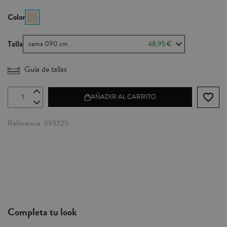
Color
Talla
cama 090 cm
48,95 €
Guía de tallas
favorite_border
AÑADIR AL CARRITO
Referencia
093325
Completa tu look