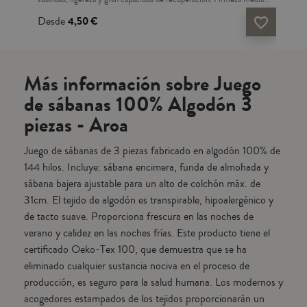
n la
Tejido exterior de microfibra. Lavable a máquina. Ideal para la
para
Desde
4,50 €
16
vorite_border
favorite_border
nes
decoración y confort de tu dormitorio y salón, Si tienes dudas sobre
de 
n
que medida escoger, consulta nuestra guía de tallas. Por razones de
hoga
higiene este artículo no admite cambios o devoluciones. Fabricado
Port
en España.
Más información sobre Juego
de sábanas 100% Algodón 3
piezas - Aroa
Juego de sábanas de 3 piezas fabricado en algodón 100% de
144 hilos. Incluye: sábana encimera, funda de almohada y
sábana bajera ajustable para un alto de colchón máx. de
31cm. El tejido de algodón es transpirable, hipoalergénico y
de tacto suave. Proporciona frescura en las noches de
verano y calidez en las noches frías. Este producto tiene el
certificado Oeko-Tex 100, que demuestra que se ha
eliminado cualquier sustancia nociva en el proceso de
producción, es seguro para la salud humana. Los modernos y
acogedores estampados de los tejidos proporcionarán un