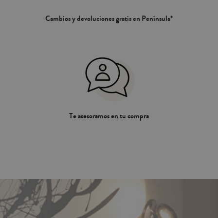
Cambios y devoluciones gratis en Península*
Te asesoramos en tu compra