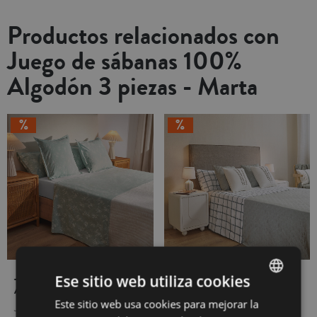
Productos relacionados con
Juego de sábanas 100%
Algodón 3 piezas - Marta
Juego de sábanas 100%
Juego de sábanas 100%
Ese sitio web utiliza cookies
Algodón 3 piezas - Marta
Algodón 2 piezas - Colin
Este sitio web usa cookies para mejorar la
SPANISH
Juego de sábanas de 3 piezas
Juego de sábanas de 2 piezas 100%