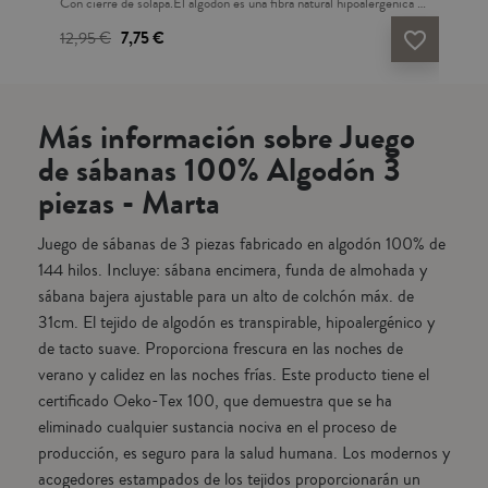
Con cierre de solapa.El algodón es una fibra natural hipoalergénica y
suav
arte
transpirable que tiene un tacto suave. Es un tejido fresco en los días
Teji
12,95 €
7,75 €
De
vorite_border
favorite_border
a
cálidos y aporta calor en los días fríos. Este producto tiene el
deco
certificado de garantía internacional Confianza Textil Oeko-Tex
que 
dica
Standard 100: garantiza que el tejido NO CONTIENE ninguna
hig
sustancia tóxica o irritante para la piel. Es resistente a los lavados con
en 
Más información sobre Juego
acto
altas temperaturas. Fácil planchado. Combinable con nuestras
las
colecciones de Sábanas y fundas nórdicas. Fabricado en Portugal.
de sábanas 100% Algodón 3
que
piezas - Marta
n un
Juego de sábanas de 3 piezas fabricado en algodón 100% de
144 hilos. Incluye: sábana encimera, funda de almohada y
sábana bajera ajustable para un alto de colchón máx. de
de
31cm. El tejido de algodón es transpirable, hipoalergénico y
a
de tacto suave. Proporciona frescura en las noches de
 de
verano y calidez en las noches frías. Este producto tiene el
ra
certificado Oeko-Tex 100, que demuestra que se ha
eliminado cualquier sustancia nociva en el proceso de
producción, es seguro para la salud humana. Los modernos y
0cm
acogedores estampados de los tejidos proporcionarán un
ras