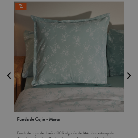
Funda de Cojín - Marta
Rel
144
Funda de cojín de diseño 100% algodón de 144 hilos estampado.
Rell