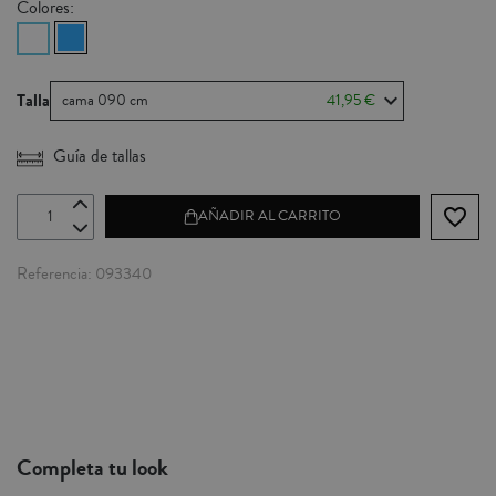
Colores:
Talla
cama 090 cm
41,95 €
Guía de tallas
favorite_border
AÑADIR AL CARRITO
Referencia
093340
Completa tu look