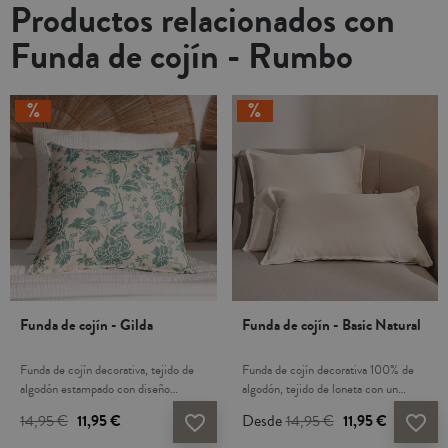
Productos relacionados con
Funda de cojín - Rumbo
Funda de cojín - Gilda
Funda de cojín - Basic Natural
Funda de cojín decorativa, tejido de
Funda de cojín decorativa 100% de
algodón estampado con diseño
algodón, tejido de loneta con un
moderno. Cierre de cremallera.
diseño moderno. Cierre de
14,95 €
11,95 €
Desde
14,95 €
11,95 €
favorite_border
favorite_border
Pestaña decorativa en 3 lados. Tejido
cremallera. Pestaña decorativa en 3
suave y duradero que proporciona
lados. Tejido de tacto fresco, suave y