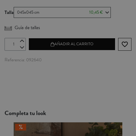
Talla
045x045 cm
10,45 €
Guía de tallas
favorite_border
AÑADIR AL CARRITO
Referencia
092640
Completa tu look