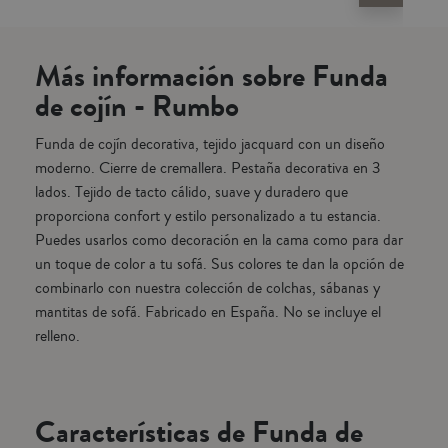
 de
cama como para dar un toque de color a tu sofá. Sus colores te dan la
cama
do
opción de combinarlo con nuestra colección de colchas, sábanas y
opc
mantitas de sofá. Fabricado en España. No se incluye el relleno.
mant
Más información sobre Funda
de cojín - Rumbo
Funda de cojín decorativa, tejido jacquard con un diseño
moderno. Cierre de cremallera. Pestaña decorativa en 3
lados. Tejido de tacto cálido, suave y duradero que
proporciona confort y estilo personalizado a tu estancia.
Puedes usarlos como decoración en la cama como para dar
un toque de color a tu sofá. Sus colores te dan la opción de
combinarlo con nuestra colección de colchas, sábanas y
mantitas de sofá. Fabricado en España. No se incluye el
relleno.
Características de Funda de