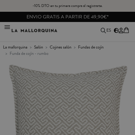
-10% DTO en tu primera compra al registrarte.
ENVIO GRATIS A PARTIR DE 49,90€*
ES
la mallorquina
salón
cojines salón
fundas de cojín
funda de cojín - rumbo