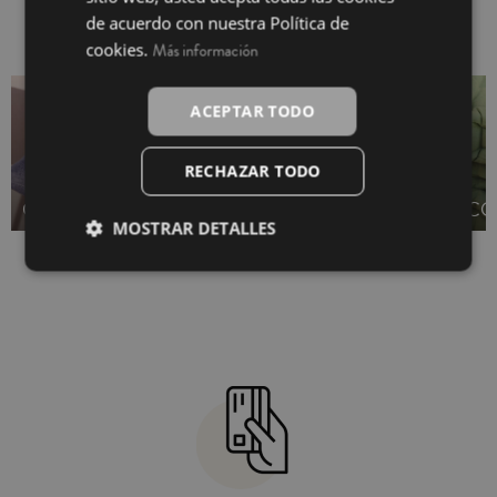
También te puede interesar
de acuerdo con nuestra Política de
cookies.
Más información
ACEPTAR TODO
RECHAZAR TODO
COJÍN SILLA
RELLENO DE COJÍN
CO
MOSTRAR DETALLES