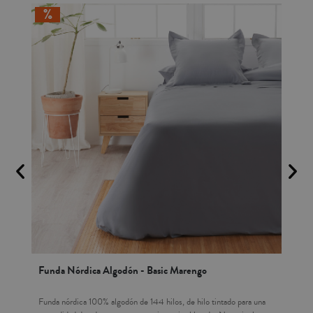
Funda Nórdica Algodón - Basic Marengo
Sáb
ara
Funda nórdica 100% algodón de 144 hilos, de hilo tintado para una
Sába