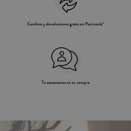
Cambios y devoluciones gratis en Península*
Te asesoramos en tu compra