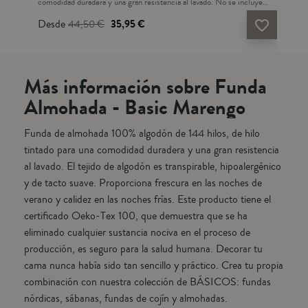
o de
comodidad duradera y una gran resistencia al lavado. No se incluye
para
ciona
sábana bajera ni fundas de almohada.El tejido de algodón es
teji
Desde
44,50 €
35,95 €
De
vorite_border
favorite_border
te
transpirable, hipoalergénico y de tacto suave. Proporciona frescura
Prop
 se
en las noches de verano y calidez en las noches frías. Este producto
fría
ión,
tiene el certificado Oeko-Tex 100, que demuestra que se ha
demu
o
eliminado cualquier sustancia nociva en el proceso de producción, es
pro
Más información sobre Funda
seguro para la salud humana. Decorar tu cama nunca había sido tan
baje
ín y
sencillo y práctico. Crea tu propia combinación con nuestra
para
Almohada - Basic Marengo
colección de BÁSICOS: fundas nórdicas, sábanas, fundas de cojín y
des
almohadas. Fabricado en Portugal. Esta funda nórdica tiene un largo
cm 
Funda de almohada 100% algodón de 144 hilos, de hilo
de 270cm, esto está pensado para que se pueda remeter el sobrante
senc
de la tela debajo del colchón y así asegurar una mejor sujeción del
col
tintado para una comodidad duradera y una gran resistencia
relleno nórdico y evitar su movimiento.Completa tu compra con
alm
al lavado. El tejido de algodón es transpirable, hipoalergénico
nuestros rellenos nórdicos de microfibra o de pluma.
y de tacto suave. Proporciona frescura en las noches de
verano y calidez en las noches frías. Este producto tiene el
certificado Oeko-Tex 100, que demuestra que se ha
eliminado cualquier sustancia nociva en el proceso de
producción, es seguro para la salud humana. Decorar tu
cama nunca había sido tan sencillo y práctico. Crea tu propia
combinación con nuestra colección de BÁSICOS: fundas
nórdicas, sábanas, fundas de cojín y almohadas.