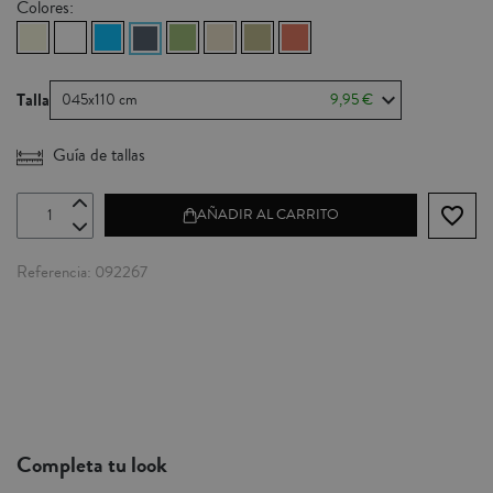
Colores:
Talla
045x110 cm
9,95 €
Guía de tallas
favorite_border
AÑADIR AL CARRITO
Referencia
092267
Completa tu look