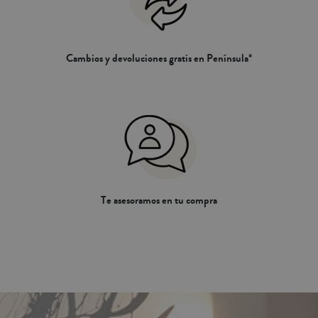
Cambios y devoluciones gratis en Península*
Te asesoramos en tu compra