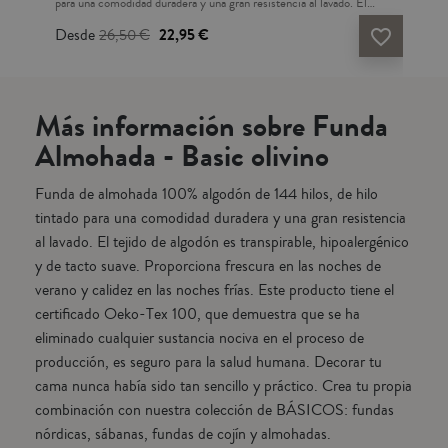
para una comodidad duradera y una gran resistencia al lavado. El
alm
de
tejido de algodón es transpirable, hipoalergénico y de tacto suave.
conf
Desde
26,50 €
22,95 €
De
vorite_border
favorite_border
ciona
Proporciona frescura en las noches de verano y calidez en las noches
fib
te
frías. Este producto tiene el certificado Oeko-Tex 100, que
suav
 se
demuestra que se ha eliminado cualquier sustancia nociva en el
tran
ión,
proceso de producción, es seguro para la salud humana. Esta sábana
hig
Más información sobre Funda
o
bajera que se ajusta con goma en todo el perímetro de la platabanda
Esp
para una sujeción perfecta durante la noche evitando
Almohada - Basic olivino
ín y
desplazamientos no deseados, puede asumir colchones de hasta 200
cm de largo y 31 cms de alto. Decorar tu cama nunca había sido tan
Funda de almohada 100% algodón de 144 hilos, de hilo
sencillo y práctico. Crea tu propia combinación con nuestra
colección de BÁSICOS: fundas nórdicas, sábanas, fundas de cojín y
tintado para una comodidad duradera y una gran resistencia
almohadas. Fabricado en Portugal.
al lavado. El tejido de algodón es transpirable, hipoalergénico
y de tacto suave. Proporciona frescura en las noches de
verano y calidez en las noches frías. Este producto tiene el
certificado Oeko-Tex 100, que demuestra que se ha
eliminado cualquier sustancia nociva en el proceso de
producción, es seguro para la salud humana. Decorar tu
cama nunca había sido tan sencillo y práctico. Crea tu propia
combinación con nuestra colección de BÁSICOS: fundas
nórdicas, sábanas, fundas de cojín y almohadas.