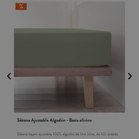
Sábana Ajustable Algodón - Basic olivino
Al
una
Sábana bajera ajustable 100% algodón de 144 hilos, de hilo tintado
Alm