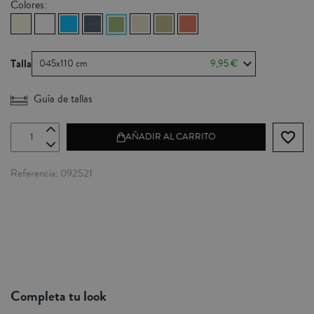
Colores:
Talla
045x110 cm
9,95 €
Guía de tallas
favorite_border
AÑADIR AL CARRITO
Referencia
092521
Completa tu look