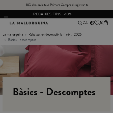
-10% dte. en la teva Primera Compra al registrar-te
CANVIS I DEVOLUCIONS GRATIS A PENÍNSULA
CA
la mallorquina
rebaixes en decoració llar i tèxtil 2026
bàsics - descomptes
Bàsics - Descomptes