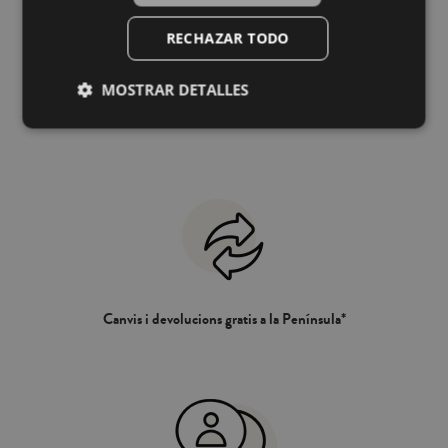
RECHAZAR TODO
MOSTRAR DETALLES
Enviament gratis a partir de 49,90€ a la
Península*
Canvis i devolucions gratis a la Península*