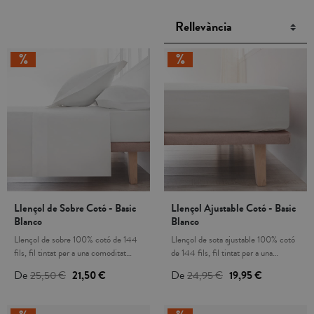
Llençol de Sobre Cotó - Basic
Llençol Ajustable Cotó - Basic
Blanco
Blanco
Llençol de sobre 100% cotó de 144
Llençol de sota ajustable 100% cotó
fils, fil tintat per a una comoditat
de 144 fils, fil tintat per a una
duradora i una gran resistència al
comoditat duradora i una gran
De
25,50 €
21,50 €
De
24,95 €
19,95 €
rentat. No s' inclou llençol de sota ni
resistència al rentat. El cotó és una
fundes de coixí. El cotó és una fibra
fibra natural hipoalergènica i
natural hipoalergènica i transpirable
transpirable que té un tacte suau. És