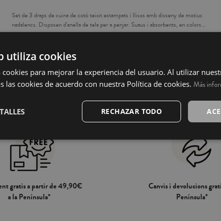
Set de 3 draps de cuina de cotó teixit estampats i llisos amb disseny de motius
nadalencs. Disposen d'anella de tela per a penjar. Suaus i absorbents, en colors
resistents a rentats. Són la peça imprescindible per la teva cuina. Aquest conjunt
9,95 €
5,95 €
de dtraps de cuina són un bonic detall per a regalar o com a complement
decoratiu per a casa. Vesteix la teva llar de l'esperit nadalenc.
b utiliza cookies
 cookies para mejorar la experiencia del usuario. Al utilizar nuest
s las cookies de acuerdo con nuestra Política de cookies.
Más info
TALLES
RECHAZAR TODO
ACE
nt gratis a partir de 49,90€
Canvis i devolucions grati
a la Península*
Península*