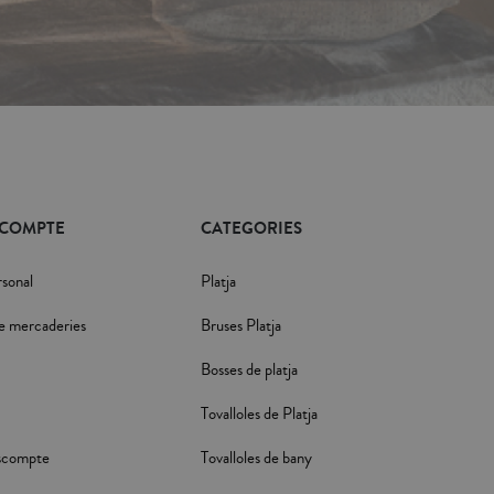
 COMPTE
CATEGORIES
rsonal
Platja
e mercaderies
Bruses Platja
Bosses de platja
Tovalloles de Platja
scompte
Tovalloles de bany