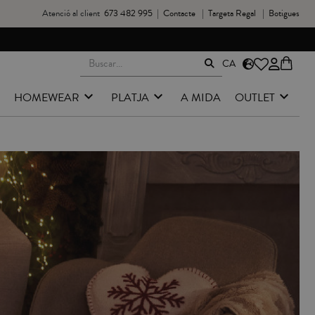
Atenció al client
673 482 995
|
Contacte
|
Targeta Regal
|
Botigues
CA
HOMEWEAR
PLATJA
A MIDA
OUTLET