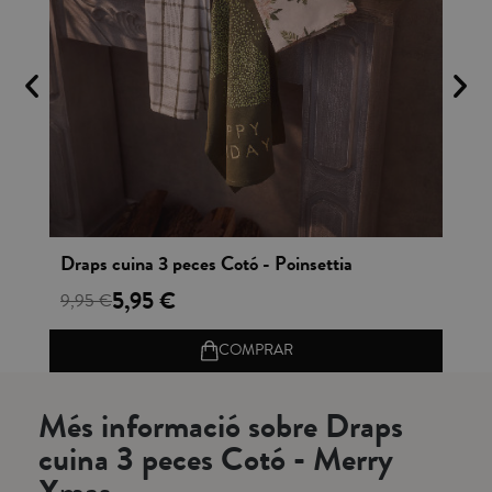
Vista rápida
Draps cuina 3 peces Cotó - Poinsettia
Es
5,95 €
9,95 €
24
COMPRAR
Més informació sobre Draps
cuina 3 peces Cotó - Merry