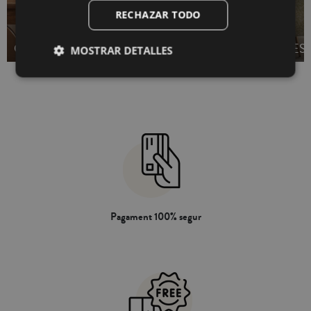
RECHAZAR TODO
CAMINS DE TAULA
PACK TOVALLONS
ES
MOSTRAR DETALLES
Pagament 100% segur