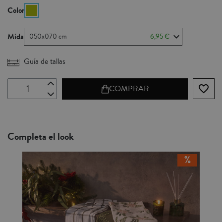
Color
Mida
050x070 cm
6,95 €
Guía de tallas
favorite_border
COMPRAR
Completa el look