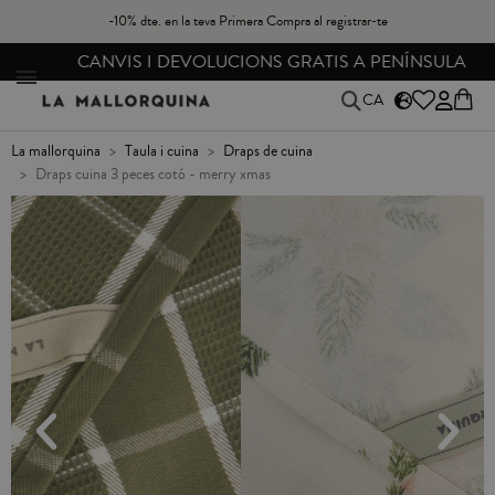
-10% dte. en la teva Primera Compra al registrar-te
CANVIS I DEVOLUCIONS GRATIS A PENÍNSULA
CA
la mallorquina
taula i cuina
draps de cuina
draps cuina 3 peces cotó - merry xmas