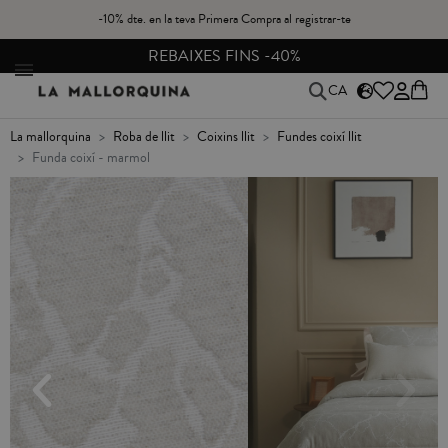
-10% dte. en la teva Primera Compra al registrar-te
CANVIS I DEVOLUCIONS GRATIS A PENÍNSULA
CA
la mallorquina
roba de llit
coixins llit
fundes coixí llit
funda coixí - marmol