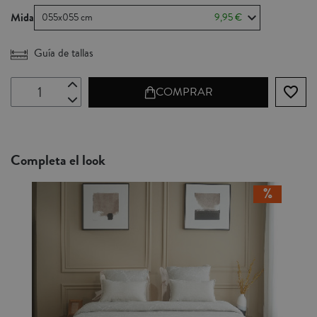
Mida
055x055 cm
9,95 €
Guía de tallas
favorite_border
COMPRAR
Completa el look