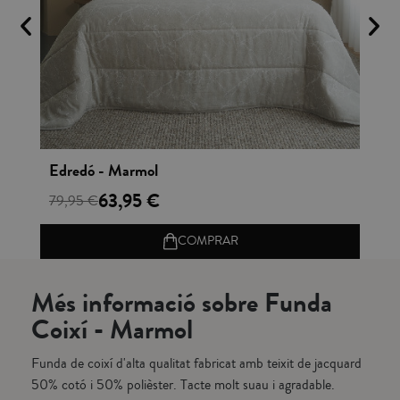
Vista rápida
Edredó - Marmol
Fa
63,95 €
6,
79,95 €
COMPRAR
Més informació sobre Funda
Coixí - Marmol
Funda de coixí d'alta qualitat fabricat amb teixit de jacquard
50% cotó i 50% polièster. Tacte molt suau i agradable.