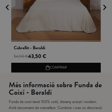
Vista rápida
Cobrellit - Beraldi
Fa
43,50 €
6,
54,50 €
COMPRAR
Més informació sobre Funda de
Coixí - Beraldi
Funda de coixí teixit 100% cotó, disseny actual i modern.
Amb tancament de cremallera. Combina i crea un decoració