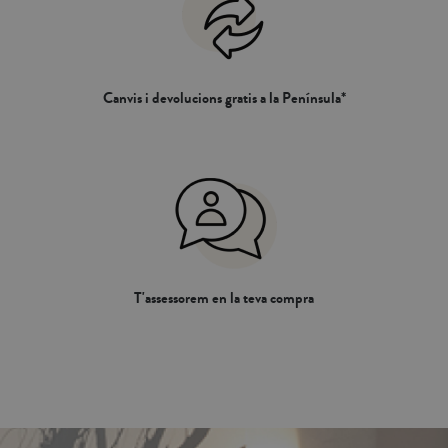
Canvis i devolucions gratis a la Península*
T'assessorem en la teva compra