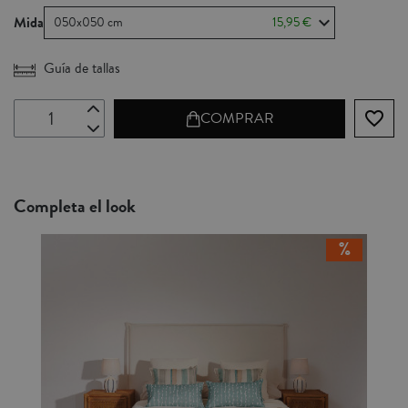
Mida
050x050 cm
15,95 €
Guía de tallas
favorite_border
COMPRAR
Completa el look