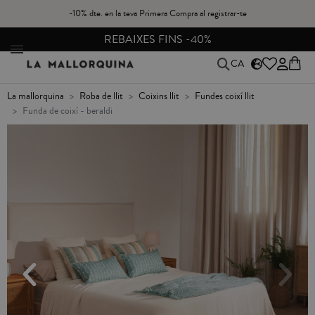
-10% dte. en la teva Primera Compra al registrar-te
CANVIS I DEVOLUCIONS GRATIS A PENÍNSULA
CA
la mallorquina
roba de llit
coixins llit
fundes coixí llit
funda de coixí - beraldi