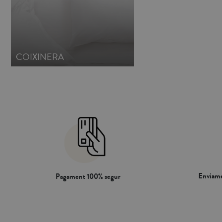
COIXINERA
Enviame
Pagament 100% segur