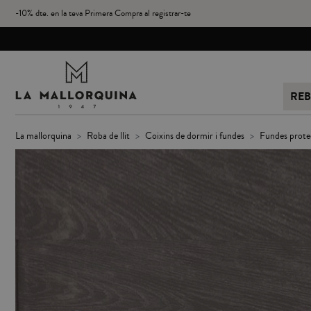
-10% dte. en la teva Primera Compra al registrar-te
REB
la mallorquina
roba de llit
coixins de dormir i fundes
fundes prote