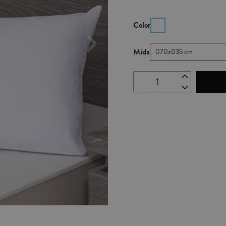
Color
Mida
070x035 cm