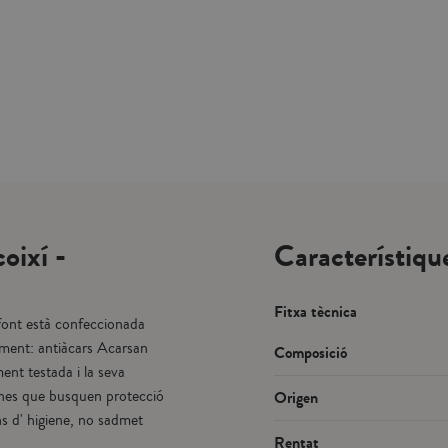
oixí -
Característiqu
Fitxa tècnica
font està confeccionada
tament: antiàcars Acarsan
Composició
ent testada i la seva
rsones que busquen protecció
Origen
s d' higiene, no sadmet
Rentat