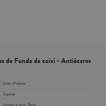
es de Funda de coixí - Antiácaros
Cotó i Polièster
Espanya
Assecar a temp. Baixa