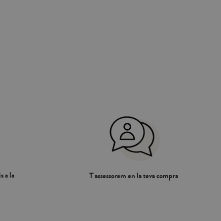
s a la
T'assessorem en la teva compra