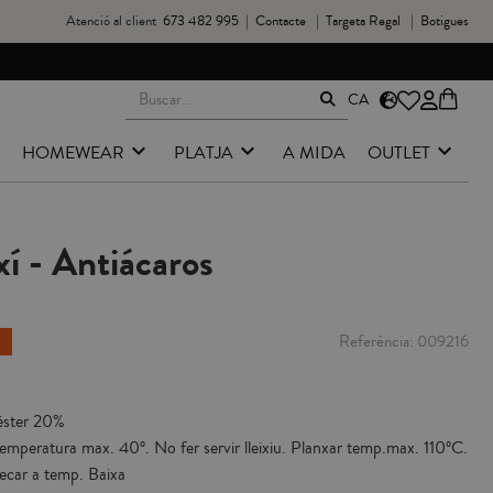
Atenció al client
673 482 995
|
Contacte
|
Targeta Regal
|
Botigues
CA
HOMEWEAR
PLATJA
A MIDA
OUTLET
í - Antiácaros
Referència
009216
èster 20%
emperatura max. 40º. No fer servir lleixiu. Planxar temp.max. 110ºC.
ecar a temp. Baixa