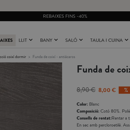
CANVIS I DEVOLUCIONS GRATIS A PENÍNSULA
AIXES
LLIT
BANY
SALÓ
TAULA I CUINA
cció coixí dormir
funda de coixí - antiácaros
Funda de coix
8,90 €
8,00 €
Color:
Blanc
Composició:
Cotó 80%. Poli
Consells de rentat:
Rentar a t
En sec amb percloroetilè. Ass