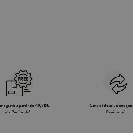
nt gratis a partir de 49,90€
Canvis i devolucions grati
a la Península*
Península*