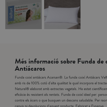
Més informació sobre Funda de c
Antiácaros
Funda coixí antiàcars Acarsan®. La funda coixí Antiàcars Vel
amb ris de 100% cotó d'alta qualitat la qual incorpora el trac
Natural® elaborat amb extractes vegetals. Ha estat científicam
eficàcia és resistent als rentats. Funda de coixí ideal per: pe
contra els àcars o que busquen un descans saludable. Per raon
canvis ni devolucions d'aquest producte. Fabricat a Espanya.