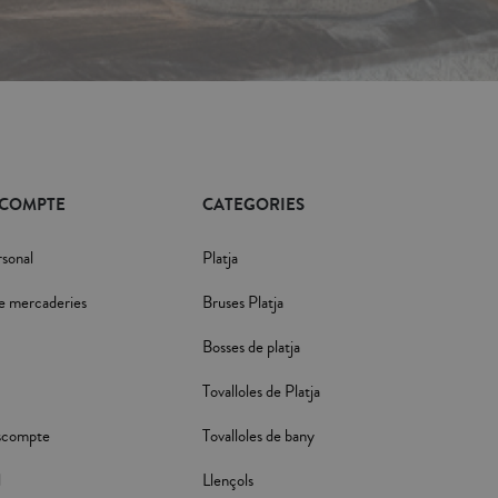
 COMPTE
CATEGORIES
rsonal
Platja
e mercaderies
Bruses Platja
Bosses de platja
Tovalloles de Platja
scompte
Tovalloles de bany
l
Llençols