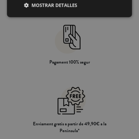
volum d'aire que cada nòrdic és capaç
durant tot l'any per separat o
MOSTRAR DETALLES
d'acollir al seu interior, indica el grau
conjuntament). Per raons d' higiene,
d'esponjositat i volum del plomissol.
no sadmet canvis ni devolucions
Un nòrdic amb un alt Fill power
d'aquest producte. Escull la mida del
oferirà un aspecte més esponjós i
farcit nòrdic més convenient, segons
voluminós a més de ser més lleuger i
les mides del teu llit i les de la funda
proporcionarà un alt aïllament tèrmic
nòrdica:Llit 80 - 90 cm:
amb un mínim pes. Fabricat a
150x220cmLlit 105 cm:
Espanya. Per raons d'higiene, aquest
180x220cmLlit 135cm:
article no admet canvis o devolucions.
220x220cmLlit 135 - 150cm:
Escull la mida del farcit nòrdic més
Pagament 100% segur
220x240cmLlit 160 - 180cm:
convenient, segons les mides del teu
260x240cm
llit i les de la funda nòrdica:Llit 80 -
90 cm: 150x220cmLlit 105 cm:
180x220cmLlit 135cm:
220x220cmLlit 135 - 150cm:
220x240cmLlit 160 - 180cm:
260x240cm
Enviament gratis a partir de 49,90€ a la
Península*