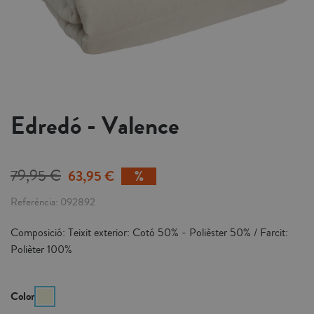
Edredó - Valence
79,95 €
63,95 €
Referència
092892
Composició: Teixit exterior: Cotó 50% - Polièster 50% / Farcit:
Polièter 100%
Color