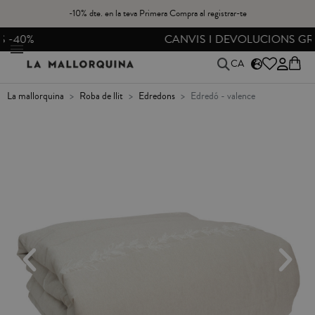
-10% dte. en la teva Primera Compra al registrar-te
CANVIS I DEVOLUCIONS GRATIS A PENÍNSULA
CA
la mallorquina
roba de llit
edredons
edredó - valence