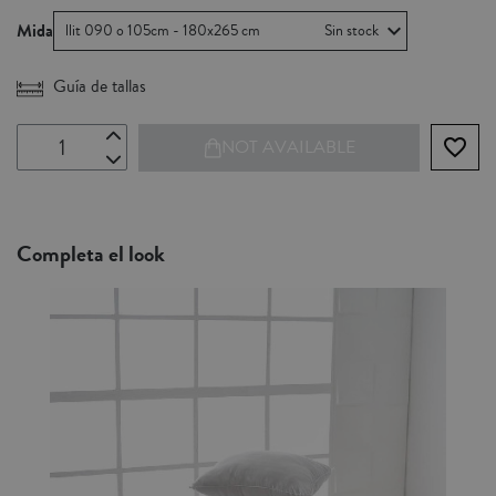
Mida
llit 090 o 105cm - 180x265 cm
Sin stock
Guía de tallas
favorite_border
NOT AVAILABLE
Completa el look