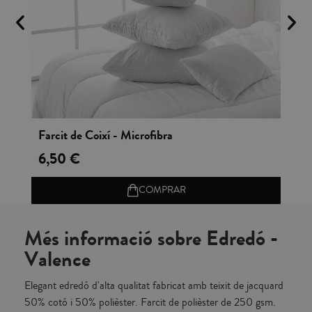
Vista rápida
Farcit de Coixí - Microfibra
Fu
6,50 €
12
COMPRAR
Més informació sobre Edredó -
Valence
Elegant edredó d'alta qualitat fabricat amb teixit de jacquard
50% cotó i 50% polièster. Farcit de polièster de 250 gsm.