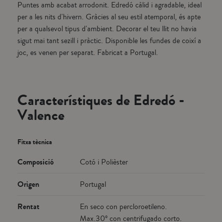
Puntes amb acabat arrodonit. Edredó càlid i agradable, ideal
per a les nits d'hivern. Gràcies al seu estil atemporal, és apte
per a qualsevol tipus d'ambient. Decorar el teu llit no havia
sigut mai tant sezill i pràctic. Disponible les fundes de coixí a
joc, es venen per separat. Fabricat a Portugal.
Característiques de Edredó -
Valence
Fitxa tècnica
Composició
Cotó i Polièster
Origen
Portugal
Rentat
En seco con percloroetileno.
Max.30º con centrifugado corto.