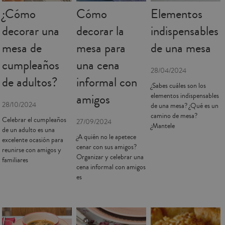
¿Cómo
Cómo
Elementos
decorar una
decorar la
indispensables
mesa de
mesa para
de una mesa
cumpleaños
una cena
28/04/2024
de adultos?
informal con
¿Sabes cuáles son los
amigos
elementos indispensables
28/10/2024
de una mesa? ¿Qué es un
camino de mesa?
Celebrar el cumpleaños
27/09/2024
¿Mantele
de un adulto es una
¿A quién no le apetece
excelente ocasión para
cenar con sus amigos?
reunirse con amigos y
Organizar y celebrar una
familiares
cena informal con amigos
es