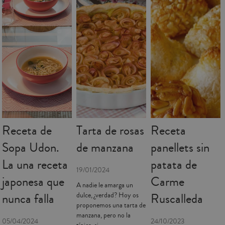
Receta de
Tarta de rosas
Receta
Sopa Udon.
de manzana
panellets sin
La una receta
patata de
19/01/2024
japonesa que
Carme
A nadie le amarga un
nunca falla
Ruscalleda
dulce, ¿verdad? Hoy os
proponemos una tarta de
manzana, pero no la
05/04/2024
24/10/2023