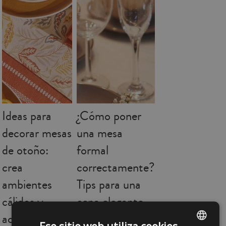
Ideas para
¿Cómo poner
decorar mesas
una mesa
de otoño:
formal
crea
correctamente?
ambientes
Tips para una
cálidos y
cena elegante
acogedores
09/10/2025