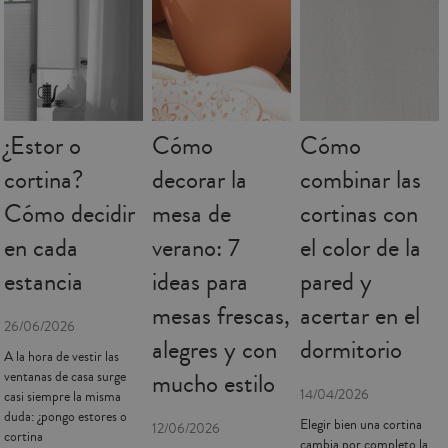
¿Estor o
Cómo
Cómo
cortina?
decorar la
combinar las
Cómo decidir
mesa de
cortinas con
en cada
verano: 7
el color de la
estancia
ideas para
pared y
mesas frescas,
acertar en el
26/06/2026
alegres y con
dormitorio
A la hora de vestir las
mucho estilo
ventanas de casa surge
14/04/2026
casi siempre la misma
duda: ¿pongo estores o
Elegir bien una cortina
12/06/2026
cortina
cambia por completo la