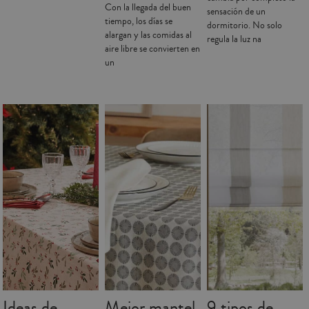
Con la llegada del buen
sensación de un
tiempo, los días se
dormitorio. No solo
alargan y las comidas al
regula la luz na
aire libre se convierten en
un
Ideas de
Mejor mantel
9 tipos de