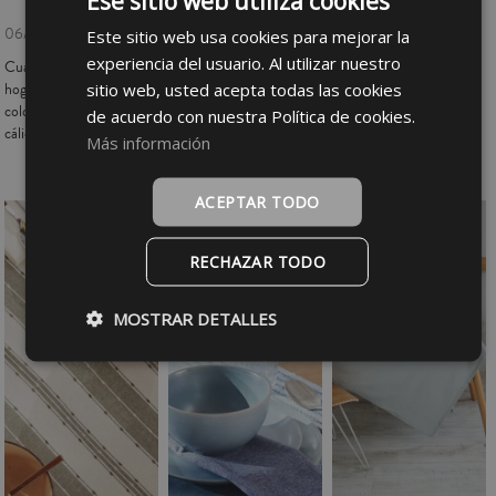
Ese sitio web utiliza cookies
Poner una mesa formal
06/11/2025
Este sitio web usa cookies para mejorar la
SPANISH
correctamente es un arte
experiencia del usuario. Al utilizar nuestro
Cuando llega el otoño, el
INGLÉS
que refleja elegancia,
sitio web, usted acepta todas las cookies
hogar se transforma: los
sofisticación y atención al
colores se vuelven más
de acuerdo con nuestra Política de cookies.
cálidos, las texturas m
Más información
ACEPTAR TODO
RECHAZAR TODO
MOSTRAR DETALLES