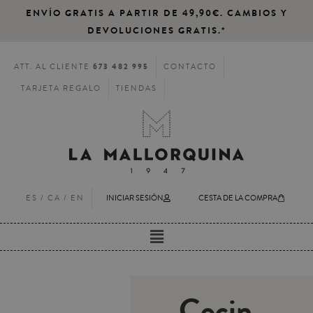
ENVÍO GRATIS A PARTIR DE 49,90€. CAMBIOS Y
DEVOLUCIONES GRATIS.*
673 482 995
ATT. AL CLIENTE
CONTACTO
TARJETA REGALO
TIENDAS
ES /
CA
/
EN
INICIAR SESIÓN
CESTA DE LA COMPRA
Cocin