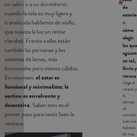
un salón o a un dormitorio;
de
cuando la tela es muy ligera y
exterio
translúcida hablamos de visillo,
r:
cómo
que suaviza la luz sin restar
elegir
claridad. Frente a ellas están
los que
también las persianas y los
aguant
sistemas de lamas, más
an sol,
funcionales pero menos cálidos.
lluvia y
verano
En resumen:
el estor es
Llega el
funcional y minimalista; la
verano y
cortina es envolvente y
la
terraza
decorativa
. Saber esto es el
se
primer paso para vestir bien la
conviert
e en una
ventana.
habitaci
ón más