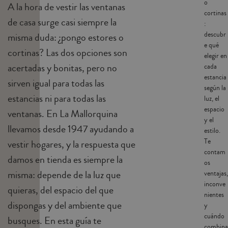
o
A la hora de vestir las ventanas
cortinas
de casa surge casi siempre la
:
descubr
misma duda: ¿pongo estores o
e qué
cortinas? Las dos opciones son
elegir en
acertadas y bonitas, pero no
cada
estancia
sirven igual para todas las
según la
estancias ni para todas las
luz, el
espacio
ventanas. En La Mallorquina
y el
llevamos desde 1947 ayudando a
estilo.
Te
vestir hogares, y la respuesta que
contam
damos en tienda es siempre la
os
misma: depende de la luz que
ventajas,
inconve
quieras, del espacio del que
nientes
dispongas y del ambiente que
y
cuándo
busques. En esta guía te
combina