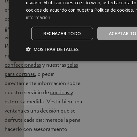
tomamos medidas y nos
usuario. Al utilizar nuestro sitio web, usted acepta to
encargamos de la instalación,
cookies de acuerdo con nuestra Política de cookies.
información
con tejidos de diseño propio y la
garantía de calidad de quien lleva
RECHAZAR TODO
ACEPTAR T
vistiendo hogares desde 1947.
Puedes empezar inspirándote en
MOSTRAR DETALLES
nuestras
cortinas
confeccionadas
y nuestras
telas
para cortinas
, o pedir
directamente información sobre
nuestro servicio de
cortinas y
estores a medida
. Vestir bien una
ventana es una decisión que se
disfruta cada día: merece la pena
hacerlo con asesoramiento