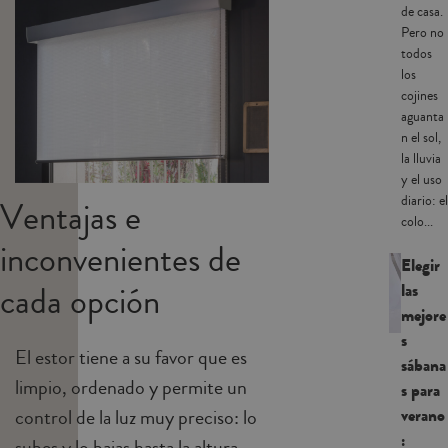
de casa.
Pero no
todos
los
cojines
aguanta
n el sol,
la lluvia
y el uso
diario: el
Ventajas e
colo...
inconvenientes de
Elegir
cada opción
las
mejore
s
El estor tiene a su favor que es
sábana
limpio, ordenado y permite un
s para
control de la luz muy preciso: lo
verano
:
subes y lo bajas hasta la altura