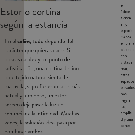
en
Estor o cortina
áticos
tienen
según la estancia
algo
especial.
Ya sea
En el
salón
, todo depende del
en plena
carácter que quieras darle. Si
ciudad o
con
buscas calidez y un punto de
vistas al
sofisticación, una cortina de lino
mar,
estos
o de tejido natural sienta de
espacios
maravilla; si prefieres un aire más
elevados
nos
actual y luminoso, un estor
regalan
screen deja pasar la luz sin
luz,
renunciar a la intimidad. Muchas
amplitu
d y una
veces, la solución ideal pasa por
conex...
combinar ambos.