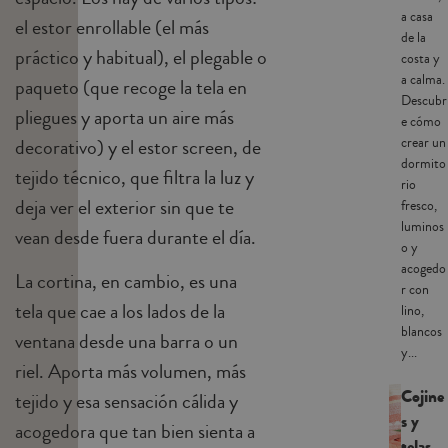
a casa
el estor enrollable (el más
de la
práctico y habitual), el plegable o
costa y
a calma.
paqueto (que recoge la tela en
Descubr
pliegues y aporta un aire más
e cómo
crear un
decorativo) y el estor screen, de
dormito
tejido técnico, que filtra la luz y
rio
deja ver el exterior sin que te
fresco,
luminos
vean desde fuera durante el día.
o y
acogedo
La cortina, en cambio, es una
r con
tela que cae a los lados de la
lino,
blancos
ventana desde una barra o un
y...
riel. Aporta más volumen, más
Cojine
tejido y esa sensación cálida y
s y
acogedora que tan bien sienta a
telas