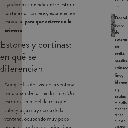
ayudamos a decidir entre estor o
r ...
cortina con criterio, estancia por
Dormi
estancia,
para que aciertes a la
torio
primera
.
de
verano
Estores y cortinas:
en
en qué se
estilo
medite
diferencian
rráneo:
lino,
blanco
Aunque las dos visten la ventana,
s y
funcionan de forma distinta. Un
azules
estor es un panel de tela que
El estilo
mediter
sube y baja muy cerca de la
ráneo
ventana, ocupando muy poco
huele a
espacio. Los hay de varios tipos:
verano,