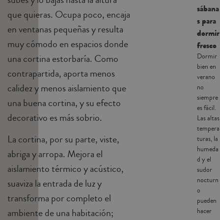
sábana
que quieras. Ocupa poco, encaja
s para
en ventanas pequeñas y resulta
dormir
muy cómodo en espacios donde
fresco
una cortina estorbaría. Como
Dormir
bien en
contrapartida, aporta menos
verano
calidez y menos aislamiento que
no
siempre
una buena cortina, y su efecto
es fácil.
decorativo es más sobrio.
Las altas
tempera
La cortina, por su parte, viste,
turas, la
humeda
abriga y arropa. Mejora el
d y el
aislamiento térmico y acústico,
sudor
nocturn
suaviza la entrada de luz y
o
transforma por completo el
pueden
ambiente de una habitación;
hacer