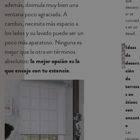
que
además, disimula muy bien una
descans
ventana poco agraciada. A
ar se
conviert
cambio, necesita más espacio a
a en un
los lados y su lavado puede ser un
desafí...
poco más aparatoso. Ninguna es
Ideas
mejor que la otra en términos
de
absolutos:
la mejor opción es la
decora
que encaja con tu estancia
.
ción
de
terraza
s en
áticos
con
encant
o
Las
terrazas