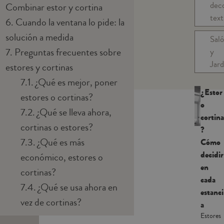
dec
Combinar estor y cortina
text
6.
Cuando la ventana lo pide: la
solución a medida
Sal
7.
Preguntas frecuentes sobre
y
Jard
estores y cortinas
7.1.
¿Qué es mejor, poner
¿Estor
estores o cortinas?
o
7.2.
¿Qué se lleva ahora,
cortina
cortinas o estores?
?
7.3.
¿Qué es más
Cómo
decidir
económico, estores o
en
cortinas?
cada
7.4.
¿Qué se usa ahora en
estanci
vez de cortinas?
a
Estores