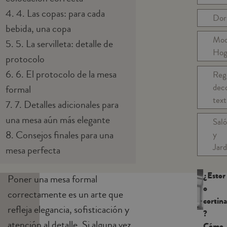
4.
4. Las copas: para cada
Dor
bebida, una copa
Mo
5.
5. La servilleta: detalle de
Hog
protocolo
6.
6. El protocolo de la mesa
Reg
dec
formal
text
7.
7. Detalles adicionales para
una mesa aún más elegante
Sal
8.
Consejos finales para una
y
Jard
mesa perfecta
¿Estor
Poner una mesa formal
o
correctamente es un arte que
cortina
refleja elegancia, sofisticación y
?
atención al detalle. Si alguna vez
Cómo