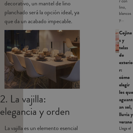
r con
decorativo, un mantel de lino
lino,
planchado será la opción ideal, ya
blancos
y...
que da un acabado impecable.
Cojine
s y
telas
de
exterio
r:
cómo
elegir
los que
2. La vajilla:
aguant
an sol,
elegancia y orden
lluvia y
verano
La vajilla es un elemento esencial
Llega el