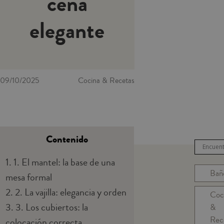
cena
elegante
09/10/2025
Cocina & Recetas
Contenido
1.
1. El mantel: la base de una
Bañ
mesa formal
2.
2. La vajilla: elegancia y orden
Coc
3.
3. Los cubiertos: la
&
Rec
colocación correcta