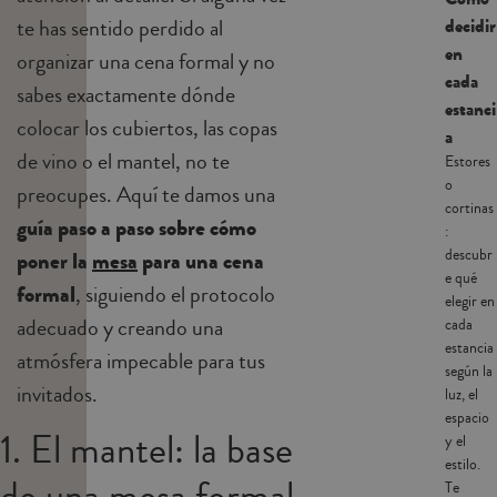
decidir
te has sentido perdido al
en
organizar una cena formal y no
cada
sabes exactamente dónde
estanci
colocar los cubiertos, las copas
a
de vino o el mantel, no te
Estores
o
preocupes. Aquí te damos una
cortinas
guía paso a paso sobre cómo
:
descubr
poner la
mesa
para una cena
e qué
formal
, siguiendo el protocolo
elegir en
adecuado y creando una
cada
estancia
atmósfera impecable para tus
según la
invitados.
luz, el
espacio
1. El mantel: la base
y el
estilo.
Te