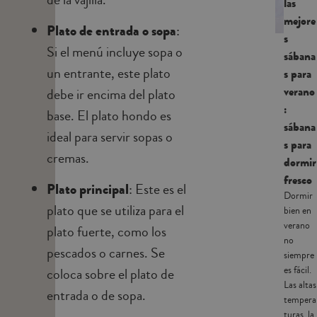
las
mejore
Plato de entrada o sopa
:
s
Si el menú incluye sopa o
sábana
un entrante, este plato
s para
verano
debe ir encima del plato
:
base. El plato hondo es
sábana
ideal para servir sopas o
s para
cremas.
dormir
fresco
Plato principal
: Este es el
Dormir
plato que se utiliza para el
bien en
verano
plato fuerte, como los
no
pescados o carnes. Se
siempre
es fácil.
coloca sobre el plato de
Las altas
entrada o de sopa.
tempera
turas, la