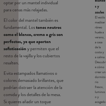
blanco
optar por un mantel individual
s y
para cenas más relajadas.
azules
El estilo
El color del mantel también es
mediter
fundamental. Los
tonos neutros
ráneo
huele a
como el blanco, crema o gris son
verano,
perfectos, ya que aportan
a casa
de la
sofisticación
y permiten que el
costa y
resto de la vajilla y los cubiertos
a calma.
resalten.
Descubr
e cómo
crear un
Evita estampados llamativos o
dormito
colores demasiado brillantes, que
rio
podrían distraer la atención de la
fresco,
luminos
comida y los detalles de la mesa.
o y
Si quieres añadir un toque
acogedo