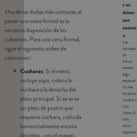
s en
Una de las dudas más comunes al
áticos
con
poner una mesa formal es la
encant
correcta disposición de los
o
cubiertos. Para una cena formal,
Las
sigue el siguiente orden de
terrazas
en
colocación:
áticos
tienen
Cucharas
: Si el menú
algo
incluye sopa, coloca la
especial.
Ya sea
cuchara a la derecha del
en plena
plato principal. Si se sirve
ciudad o
con
un plato de postre que
vistas al
requiere cuchara, colócala
mar,
horizontalmente encima
estos
espacios
del plato, con el mango