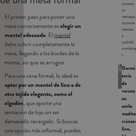
de una mesa formal
contam
os
El primer paso para poner una
ventajas,
inconve
mesa correctamente es
elegir un
nientes
mantel adecuado
. El
mantel
y
cuándo
debe cubrir completamente la
combina
mesa, llegando a los bordes de la
r ...
misma, sin que se arrugue.
Dormi
Para una cena formal, lo ideal es
torio
de
optar por un mantel de lino o de
verano
otro tejido elegante, como el
en
algodón
, que aporte una
estilo
sensación de lujo sin ser
medite
demasiado recargado. Si buscas
rráneo:
lino,
una opción más informal, puedes