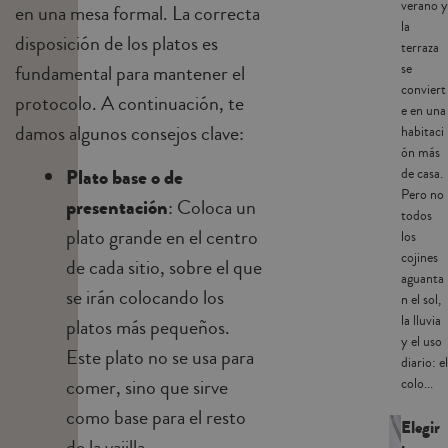
verano y
en una mesa formal. La correcta
la
disposición de los platos es
terraza
fundamental para mantener el
se
conviert
protocolo. A continuación, te
e en una
damos algunos consejos clave:
habitaci
ón más
Plato base o de
de casa.
Pero no
presentación
: Coloca un
todos
plato grande en el centro
los
cojines
de cada sitio, sobre el que
aguanta
se irán colocando los
n el sol,
la lluvia
platos más pequeños.
y el uso
Este plato no se usa para
diario: el
comer, sino que sirve
colo...
como base para el resto
Elegir
de la vajilla.