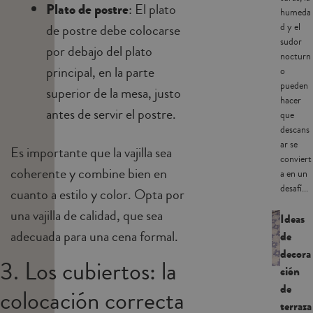
Plato de postre
: El plato
humeda
de postre debe colocarse
d y el
sudor
por debajo del plato
nocturn
principal, en la parte
o
pueden
superior de la mesa, justo
hacer
antes de servir el postre.
que
descans
ar se
Es importante que la vajilla sea
conviert
coherente y combine bien en
a en un
desafí...
cuanto a estilo y color. Opta por
una vajilla de calidad, que sea
Ideas
adecuada para una cena formal.
de
decora
3. Los cubiertos: la
ción
de
colocación correcta
terraza