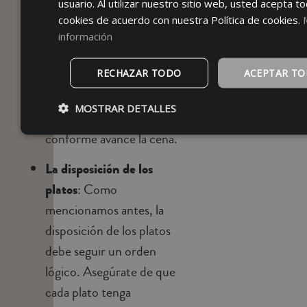
usuario. Al utilizar nuestro sitio web, usted acepta to
deben ser colocados en
cookies de acuerdo con nuestra Política de cookies.
orden, siguiendo el orden
información
en el que se servirán los
RECHAZAR TODO
ACEPTAR T
platos. Comienza con los
cubiertos más alejados del
MOSTRAR DETALLES
plato y ve acercándolos
conforme avance la cena.
La disposición de los
platos
: Como
mencionamos antes, la
disposición de los platos
debe seguir un orden
lógico. Asegúrate de que
cada plato tenga