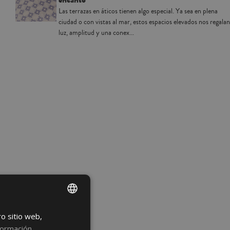
Las terrazas en áticos tienen algo especial. Ya sea en plena
ciudad o con vistas al mar, estos espacios elevados nos regalan
luz, amplitud y una conex...
ro sitio web,
SPANISH
formación