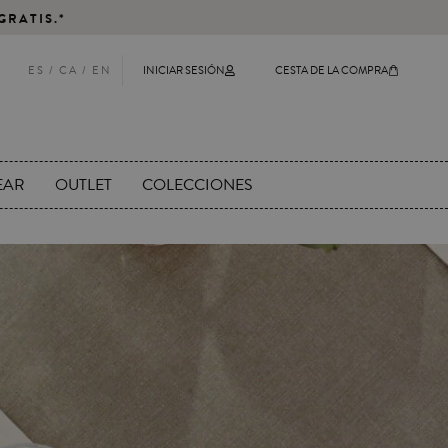
GRATIS.*
ES /
CA
/
EN
INICIAR SESIÓN
CESTA DE LA COMPRA
EAR
OUTLET
COLECCIONES