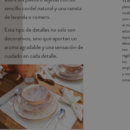
Ya s
sencillo cordel natural y una ramita
plen
ciud
de lavanda o romero.
con v
al ma
Este tipo de detalles no solo son
esto
decorativos, sino que aportan un
espa
elev
aroma agradable y una sensación de
nos
cuidado en cada detalle.
rega
luz,
ampl
y un
conex