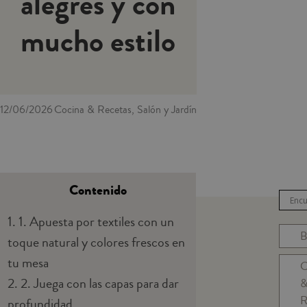
alegres y con
mucho estilo
12/06/2026
Cocina & Recetas, Salón y Jardín
Contenido
1.
1. Apuesta por textiles con un
B
toque natural y colores frescos en
tu mesa
C
2.
2. Juega con las capas para dar
R
profundidad