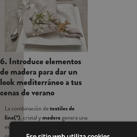
6. Introduce elementos
de madera para dar un
look mediterráneo a tus
cenas de verano
La combinación de
textiles de
lino
(*)
, cristal y
madera
genera una
estética mediterránea perfecta
para el verano. Puedes incorporar
Ese sitio web utiliza cookies