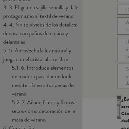
3.
3. Elige una vajilla sencilla y dale
D
protagonismo al textil de verano
M
4.
4. No te olvides de los detalles:
H
decora con paños de cocina y
delantales
R
d
5.
5. Aprovecha la luz natural y
t
juega con el cristal al aire libre
5.1.
6. Introduce elementos
S
de madera para dar un look
y
J
mediterráneo a tus cenas de
verano
¿Es
5.2.
7. Añade frutas y frutos
cor
secos como decoración de la
Có
mesa de verano
deci
6.
Conclusión
en 