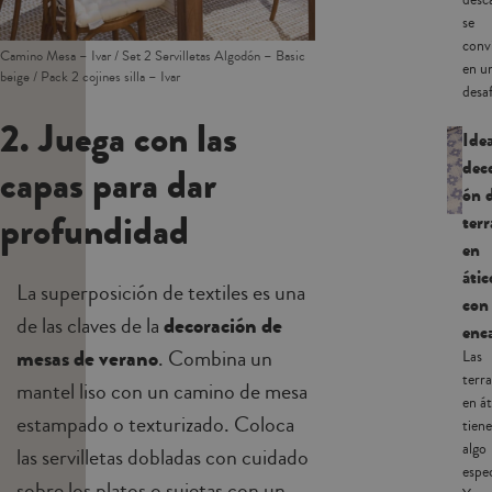
desc
se
conv
Camino Mesa – Ivar / Set 2 Servilletas Algodón – Basic
en u
beige / Pack 2 cojines silla – Ivar
desafí
2. Juega con las
Ide
dec
capas para dar
ón 
profundidad
terr
en
átic
La superposición de textiles es una
con
de las claves de la
decoración de
enc
mesas de verano
. Combina un
Las
terra
mantel liso con un camino de mesa
en át
estampado o texturizado. Coloca
tien
algo
las servilletas dobladas con cuidado
espec
sobre los platos o sujetas con un