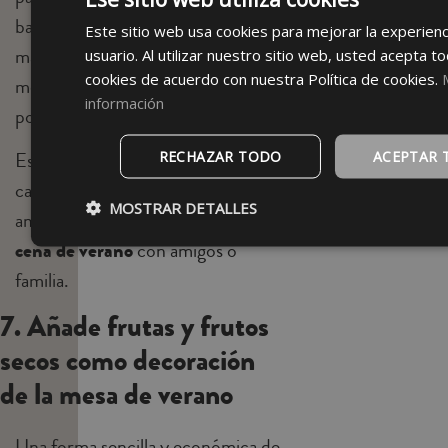
bandejas de madera, cubiertos con
Este sitio web usa cookies para mejorar la experienc
mango rústico o incluso centros de
usuario. Al utilizar nuestro sitio web, usted acepta t
cookies de acuerdo con nuestra Política de cookies.
mesa con pequeños troncos o
información
portavelas de madera.
RECHAZAR TODO
ACEPTAR 
Este tipo de detalles aportan
calidez y naturalidad, creando un
MOSTRAR DETALLES
ambiente acogedor ideal para una
cena de verano
con amigos o
familia.
7. Añade frutas y frutos
secos como decoración
de la mesa de verano
Una forma sencilla y económica de