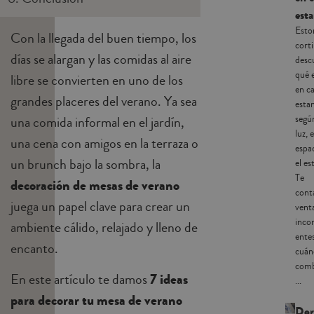
esta
Esto
Con la llegada del buen tiempo, los
corti
días se alargan y las comidas al aire
desc
qué e
libre se convierten en uno de los
en c
grandes placeres del verano. Ya sea
esta
una comida informal en el jardín,
según
luz, e
una cena con amigos en la terraza o
espa
un brunch bajo la sombra, la
el est
Te
decoración de mesas de verano
con
juega un papel clave para crear un
venta
inco
ambiente cálido, relajado y lleno de
ente
encanto.
cuán
comb
En este artículo te damos
7 ideas
...
para decorar tu mesa de verano
Dor