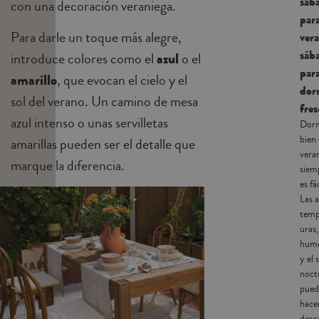
sáb
con una decoración veraniega.
par
Para darle un toque más alegre,
ver
sáb
introduce colores como el
azul
o el
par
amarillo
, que evocan el cielo y el
dor
sol del verano. Un
camino de mesa
fres
azul intenso o unas
servilletas
Dor
bien
amarillas pueden ser el detalle que
vera
marque la diferencia.
siem
es fác
Las a
temp
uras,
hum
y el 
noct
pued
hace