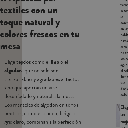
vera
textiles con un
la te
se
toque natural y
conv
en u
colores frescos en tu
habi
n má
mesa
casa
no t
los c
Elige tejidos como el
lino
o el
agua
algodón
, que no solo son
el sol
lluvi
transpirables y agradables al tacto,
uso
sino que aportan un aire
diari
colo.
desenfadado y natural a la mesa.
Los
manteles de algodón
en tonos
Eleg
neutros, como el blanco, beige o
las
gris claro, combinan a la perfección
mej