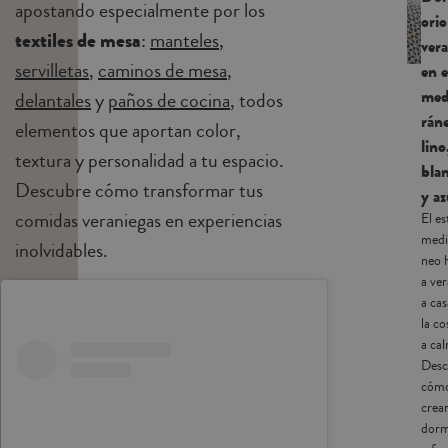
apostando especialmente por los
orio
textiles de mesa
:
manteles
,
ver
servilletas
,
caminos de mesa
,
en e
med
delantales
y
paños de cocina
, todos
rán
elementos que aportan color,
lino
textura y personalidad a tu espacio.
bla
Descubre cómo transformar tus
y az
comidas veraniegas en experiencias
El es
medi
inolvidables.
neo 
a ve
a cas
la co
a ca
Desc
cóm
crea
dorm