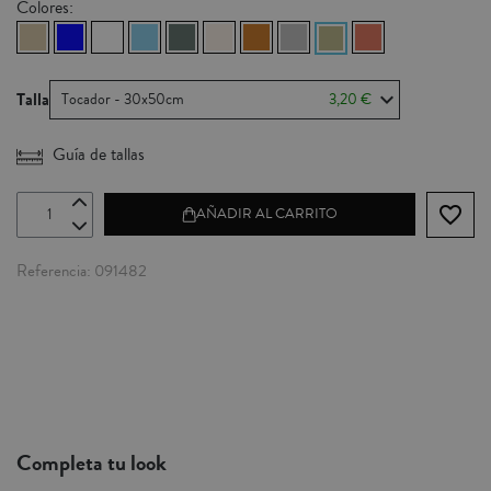
Colores:
Talla
Tocador - 30x50cm
3,20 €
Guía de tallas
favorite_border
AÑADIR AL CARRITO
Referencia
091482
Completa tu look