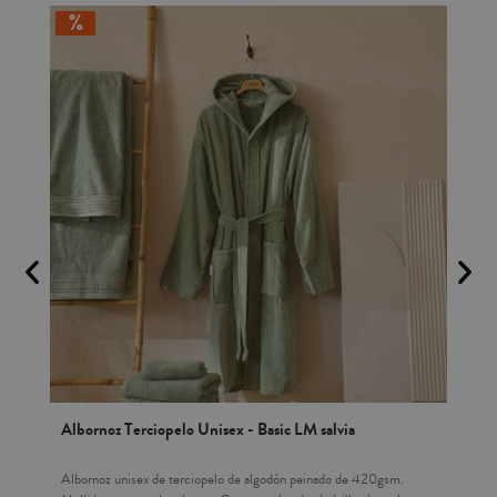
Albornoz Terciopelo Unisex - Basic LM salvia
Set
Albornoz unisex de terciopelo de algodón peinado de 420gsm.
Pac