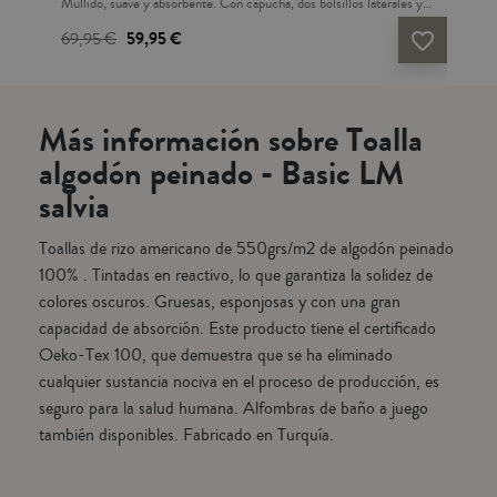
 y
Mullido, suave y absorbente. Con capucha, dos bolsillos laterales y
pei
o-
cinturón. Tallaje grande. Este producto tiene el certificado Oeko-
y 2
69,95 €
59,95 €
61
vorite_border
favorite_border
Tex 100, que demuestra que se ha eliminado cualquier sustancia
reac
na.
nociva en el proceso de producción, es seguro para la salud humana.
esp
Culmina tu baño como una auténtica experiencia. Fabricado en
tie
Turquía.
elim
Más información sobre Toalla
segu
ten
algodón peinado - Basic LM
salvia
Toallas de rizo americano de 550grs/m2 de algodón peinado
100% . Tintadas en reactivo, lo que garantiza la solidez de
colores oscuros. Gruesas, esponjosas y con una gran
capacidad de absorción. Este producto tiene el certificado
Oeko-Tex 100, que demuestra que se ha eliminado
cualquier sustancia nociva en el proceso de producción, es
seguro para la salud humana. Alfombras de baño a juego
también disponibles. Fabricado en Turquía.