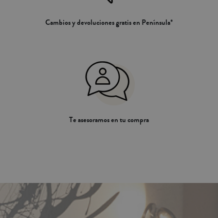
Cambios y devoluciones gratis en Península*
Te asesoramos en tu compra