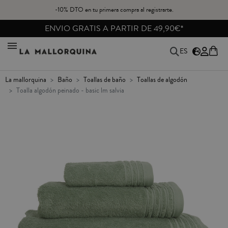
-10% DTO en tu primera compra al registrarte.
ENVIO GRATIS A PARTIR DE 49,90€*
ES
la mallorquina
baño
toallas de baño
toallas de algodón
toalla algodón peinado - basic lm salvia