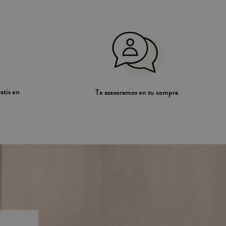
atis en
Te asesoramos en tu compra