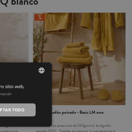
MQ blanco
ro sitio web,
SPANISH
rmación
INGLÉS
PTAR TODO
Q pino
Toalla algodón peinado - Basic LM ocre
de algodón
Toallas de rizo americano de 550grs/m2 de algodón
 garantiza la
peinado 100% . Tintadas en reactivo, lo que garantiza la