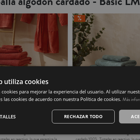
oalla algodón cardado - Basic L
b utiliza cookies
 cookies para mejorar la experiencia del usuario. Al utilizar nuest
s las cookies de acuerdo con nuestra Política de cookies.
Más info
TALLES
RECHAZAR TODO
ACE
 peinado - Basic LM terracota
Toalla algodón cardado - Basic LM
americano de 550grs/m2 de algodón
Toallas de rizo americano de 500grs/m2 
tadas en reactivo, lo que garantiza la
cardado 100%. Tintadas en reactivo, lo que