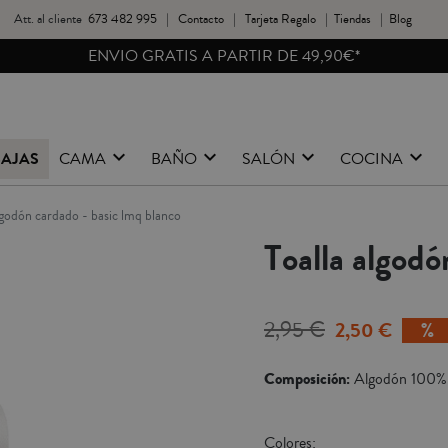
Att. al cliente
673 482 995
|
Contacto
|
Tarjeta Regalo
|
Tiendas
|
Blog
ENVIO GRATIS A PARTIR DE 49,90€*
BAJAS
CAMA
BAÑO
SALÓN
COCINA
algodón cardado - basic lmq blanco
Toalla algod
2,95 €
2,50 €
Composición:
Algodón 100%
Colores: