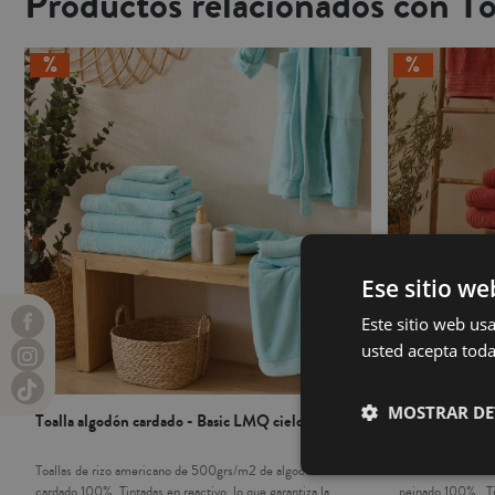
Productos relacionados con T
Ese sitio we
Este sitio web usa
usted acepta toda
MOSTRAR DE
Toalla algodón cardado - Basic LMQ cielo
Toalla algodón
Toallas de rizo americano de 500grs/m2 de algodón
Toallas de rizo 
cardado 100%. Tintadas en reactivo, lo que garantiza la
peinado 100% . Tin