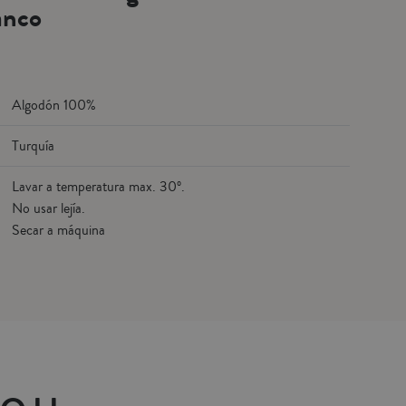
anco
disponibles. Fabricado en
Turquía.
Algodón 100%
Turquía
Lavar a temperatura max. 30º.
No usar lejía.
Secar a máquina