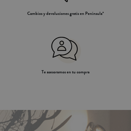
Cambios y devoluciones gratis en Península*
Te asesoramos en tu compra