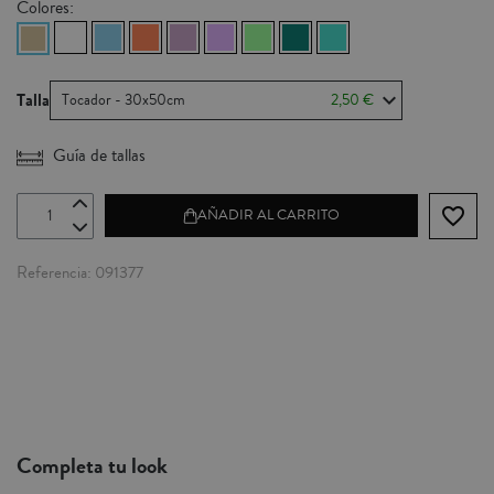
Colores:
Talla
Tocador - 30x50cm
2,50 €
Guía de tallas
favorite_border
AÑADIR AL CARRITO
Referencia
091377
Completa tu look