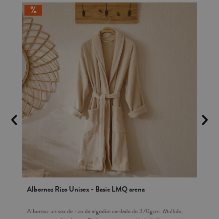
Albornoz Rizo Unisex - Basic LMQ arena
Alb
,
Albornoz unisex de rizo de algodón cardado de 370gsm. Mullido,
Alb