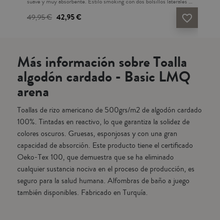
es y
suave y muy absorbente. Estilo smoking con dos bolsillos laterales y
suav
o-
cinturón. Tallaje grande. Este producto tiene el certificado Oeko-
cint
49,95 €
42,95 €
49
vorite_border
favorite_border
Tex 100, que demuestra que se ha eliminado cualquier sustancia
Tex
na.
nociva en el proceso de producción, es seguro para la salud humana.
noci
Culmina tu baño como una auténtica experiencia. Fabricado en
Cul
Turquía.
Turq
Más información sobre Toalla
algodón cardado - Basic LMQ
arena
Toallas de rizo americano de 500grs/m2 de algodón cardado
100%. Tintadas en reactivo, lo que garantiza la solidez de
colores oscuros. Gruesas, esponjosas y con una gran
capacidad de absorción. Este producto tiene el certificado
Oeko-Tex 100, que demuestra que se ha eliminado
cualquier sustancia nociva en el proceso de producción, es
seguro para la salud humana. Alfombras de baño a juego
también disponibles. Fabricado en Turquía.