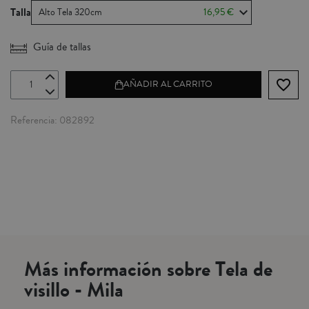
Talla
Alto Tela 320cm
16,95 €
Guía de tallas
favorite_border
AÑADIR AL CARRITO
Referencia
082892
Más información sobre Tela de
visillo - Mila