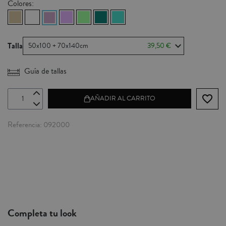
Colores:
Talla
50x100 + 70x140cm
39,50 €
Guía de tallas
favorite_border
AÑADIR AL CARRITO
Referencia
092000
Completa tu look