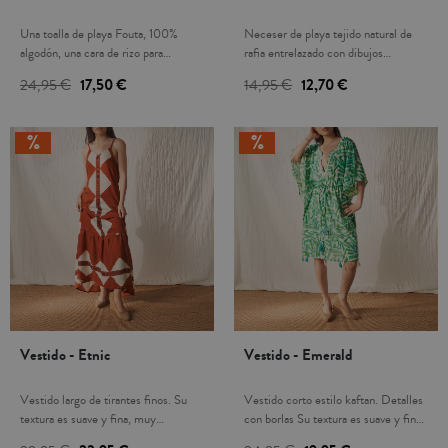
Una toalla de playa Fouta, 100%
Neceser de playa tejido natural de
algodón, una cara de rizo para
rafia entrelazado con dibujos
asegurar una excelente capacidad de
geométricos en color blanco. Asa de
24,95 €
17,50 €
14,95 €
12,70 €
absorción y máxima suavidad. Es
cuerda en color beige para la
muy ligera y práctica, ocupa poco
muñeca. Cierre con cremallera.
lugar por sus medidas, se seca
Logotipo estampado en una pieza de
rápidamente.
tejido de algodón. Medidas:
29(ancho) x 10,5(fondo) x
18(alto)cm. Es el complemento ideal
para guardar las llaves, móvil,
maquillaje,..y localizarlos al
momento.
Vestido - Etnic
Vestido - Emerald
Vestido largo de tirantes finos. Su
Vestido corto estilo kaftan. Detalles
textura es suave y fina, muy
con borlas Su textura es suave y fina,
agradable al tacto. Esta fibra es muy
muy agradable al tacto. Esta fibra es