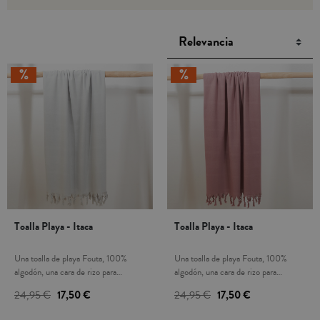
Toalla Playa - Itaca
Toalla Playa - Itaca
Una toalla de playa Fouta, 100%
Una toalla de playa Fouta, 100%
algodón, una cara de rizo para
algodón, una cara de rizo para
asegurar una excelente capacidad de
asegurar una excelente capacidad de
24,95 €
17,50 €
24,95 €
17,50 €
absorción y máxima suavidad. Es
absorción y máxima suavidad. Es
muy ligera y práctica, ocupa poco
muy ligera y práctica, ocupa poco