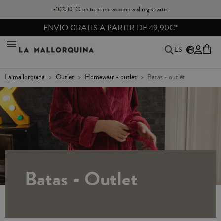
-10% DTO en tu primera compra al registrarte.
ENVIO GRATIS A PARTIR DE 49,90€*
ES
la mallorquina
outlet
homewear - outlet
batas - outlet
Batas - Outlet