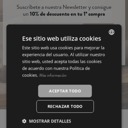
Suscríbete a nuestra Newsletter y consigue
un
10% de descuento en tu 1ª compra
Suscribirme
Ese sitio web utiliza cookies
He leido y acepto la información bàsica sobre el
Este sitio web usa cookies para mejorar la
SPANISH
tratamiento de datos
experiencia del usuario. Al utilizar nuestro
INGLÉS
sitio web, usted acepta todas las cookies
de acuerdo con nuestra Política de
cookies.
Más información
ACEPTAR TODO
RECHAZAR TODO
MOSTRAR DETALLES