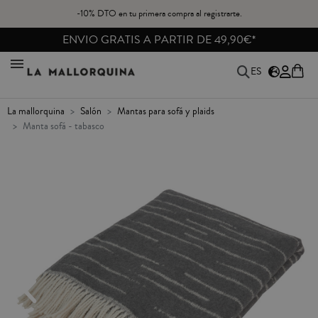
-10% DTO en tu primera compra al registrarte.
ENVIO GRATIS A PARTIR DE 49,90€*
ES
la mallorquina
salón
mantas para sofá y plaids
manta sofá - tabasco