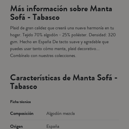
a o
mantitas de sofá. Fabricado en España. No se incluye el relleno.
en 
Más información sobre Manta
Sofá - Tabasco
.
Plaid de gran calidez que creará una nueva harmonía en tu
hogar. Tejido 70% algodón - 25% poliéster. Densidad: 320
gsm. Hecho en España De tacto suave y agradable que
puedes usar tanto cómo manta, plaid decorativo...
Combínalo con nuestras colecciones.
Características de Manta Sofá -
Tabasco
Ficha técnica
Composición
Algodón mezcla
Origen
España