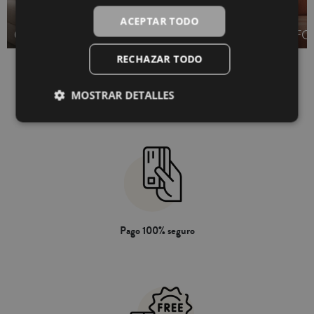
FRAGANCIAS
ACEPTAR TODO
COJINES SALÓN
HOGAR
FO
RECHAZAR TODO
MOSTRAR DETALLES
Pago 100% seguro