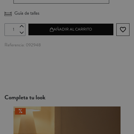
Guía de tallas
favorite_border
AÑADIR AL CARRITO
Referencia
092948
Completa tu look