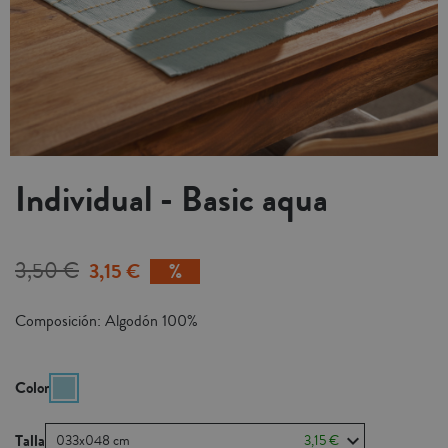
Individual - Basic aqua
3,50 €
3,15 €
Composición: Algodón 100%
Color
Talla
033x048 cm
3,15 €