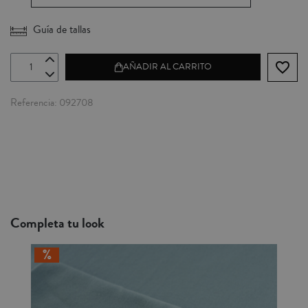
Guía de tallas
favorite_border
AÑADIR AL CARRITO
Referencia
092708
Completa tu look