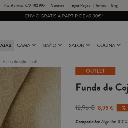
Att. al cliente
673 482 995
|
Contacto
|
Tarjeta Regalo
|
Tiendas
|
Blog
REBAJAS HASTA -40%
BAJAS
CAMA
BAÑO
SALÓN
COCINA
funda de cojín - noah
OUTLET
Funda de Coj
12,95 €
8,95 €
Composición:
Algodón 100%