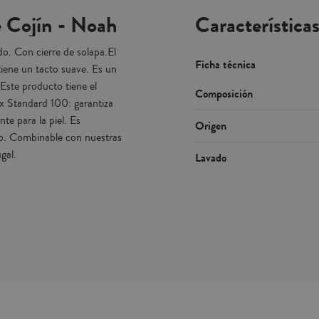
higiene este artículo no admi
 Cojín - Noah
Característica
cambios o devoluciones.
Fabricado en España.
o. Con cierre de solapa.El
Ficha técnica
tiene un tacto suave. Es un
. Este producto tiene el
Composición
ex Standard 100: garantiza
e para la piel. Es
Origen
ado. Combinable con nuestras
gal.
Lavado