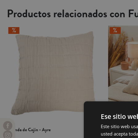
Productos relacionados con F
Ese sitio we
Este sitio web usa
Funda de Cojín - Ayre
Funda de Cojín
usted acepta toda