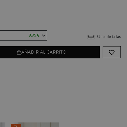
8,95 €
Guía de tallas
favorite_border
AÑADIR AL CARRITO