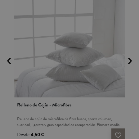
Relleno de Cojín - Microfibra
Fun
ño
Relleno de cojín de microfibra de fibra hueca, aporta volumen,
Fun
suavidad, ligereza y gran capacidad de recuperación. Firmeza media.
mod
Tejido exterior de microfibra. Lavable a máquina. Ideal para la
Teji
Desde
4,50 €
14
vorite_border
favorite_border
la
decoración y confort de tu dormitorio y salón, Si tienes dudas sobre
pers