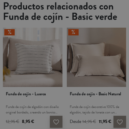
Productos relacionados con
Funda de cojín - Basic verde
Funda de cojín - Luarca
Funda de cojín - Basic Natural
Funda de cojín de algodón con diseño
Funda de cojín decorativa 100% de
original bordado, creando un bonito
algodón, tejido de loneta con un
relieve de rayas. Cierre de
diseño moderno. Cierre de
12,95 €
8,95 €
Desde
14,95 €
11,95 €
favorite_border
favorite_border
cremallera. No incluye el relleno, ha
cremallera. Pestaña decorativa en 3
de comprarse a parte. Combínalo con
lados. Tejido de tacto fresco, suave y