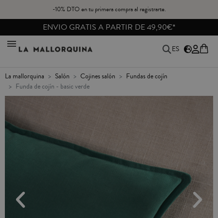
-10% DTO en tu primera compra al registrarte.
ENVIO GRATIS A PARTIR DE 49,90€*
ES
la mallorquina
salón
cojines salón
fundas de cojín
funda de cojín - basic verde