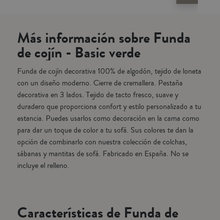
an la
que medida escoger, consulta nuestra guía de tallas. Por razones de
cama
 y
higiene este artículo no admite cambios o devoluciones. Fabricado
opc
en España.
Más información sobre Funda
de cojín - Basic verde
Funda de cojín decorativa 100% de algodón, tejido de loneta
con un diseño moderno. Cierre de cremallera. Pestaña
decorativa en 3 lados. Tejido de tacto fresco, suave y
duradero que proporciona confort y estilo personalizado a tu
estancia. Puedes usarlos como decoración en la cama como
para dar un toque de color a tu sofá. Sus colores te dan la
opción de combinarlo con nuestra colección de colchas,
sábanas y mantitas de sofá. Fabricado en España. No se
incluye el relleno.
Características de Funda de