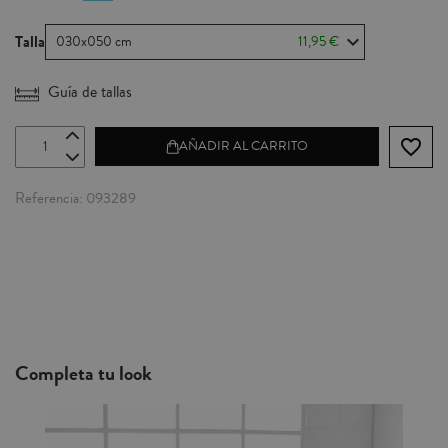
Talla
030x050 cm
11,95 €
Guía de tallas
favorite_border
AÑADIR AL CARRITO
Referencia
093289
Completa tu look