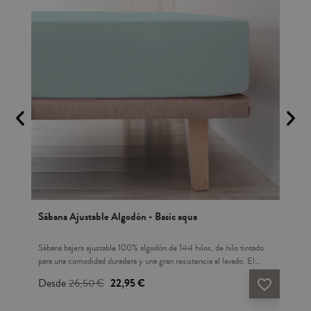
Sábana Ajustable Algodón - Basic aqua
Sáb
una
Sábana bajera ajustable 100% algodón de 144 hilos, de hilo tintado
Sáb
para una comodidad duradera y una gran resistencia al lavado. El
una 
de
tejido de algodón es transpirable, hipoalergénico y de tacto suave.
incl
Desde
26,50 €
22,95 €
De
vorite_border
favorite_border
ciona
Proporciona frescura en las noches de verano y calidez en las noches
transp
te
frías. Este producto tiene el certificado Oeko-Tex 100, que
en l