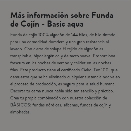
 se
demuestra que se ha eliminado cualquier sustancia nociva en el
tie
ión,
proceso de producción, es seguro para la salud humana. Decorar tu
elim
Más información sobre Funda
o
cama nunca había sido tan sencillo y práctico. Crea tu propia
seg
combinación con nuestra colección de BÁSICOS: fundas nórdicas,
senc
de Cojín - Basic aqua
ín y
sábanas, fundas de cojín y almohadas.
col
alm
Funda de cojín 100% algodón de 144 hilos, de hilo tintado
para una comodidad duradera y una gran resistencia al
lavado. Con cierre de solapa.El tejido de algodón es
transpirable, hipoalergénico y de tacto suave. Proporciona
frescura en las noches de verano y calidez en las noches
frías. Este producto tiene el certificado Oeko-Tex 100, que
demuestra que se ha eliminado cualquier sustancia nociva en
el proceso de producción, es seguro para la salud humana.
Decorar tu cama nunca había sido tan sencillo y práctico.
Crea tu propia combinación con nuestra colección de
BÁSICOS: fundas nórdicas, sábanas, fundas de cojín y
almohadas.