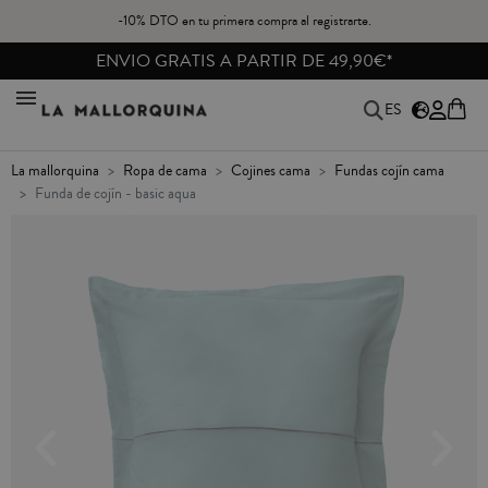
-10% DTO en tu primera compra al registrarte.
ENVIO GRATIS A PARTIR DE 49,90€*
ES
la mallorquina
ropa de cama
cojines cama
fundas cojín cama
funda de cojín - basic aqua