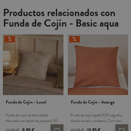
Productos relacionados con
Funda de Cojín - Basic aqua
Funda de Cojín - Lunel
Funda de Cojín - Astorga
Funda de cojín de alta calidad
Funda de cojín tejida 100% algodón,
fabricado con tejido de jacquard, 50%
diseño actual y moderno. Con cierre
algodón y 50% poliéster. Tacto muy
de cremallera. Combina y crea una
12,95 €
8,95 €
19,95 €
13,95 €
favorite_border
favorite_border