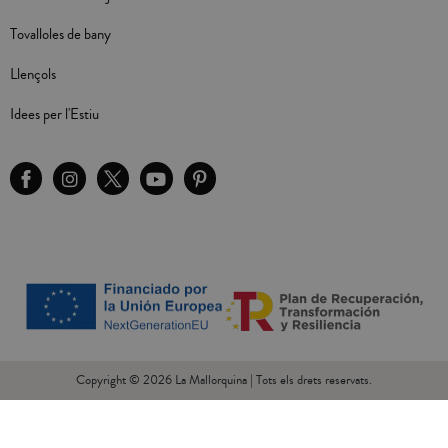
Tovalloles de bany
Llençols
Idees per l'Estiu
Copyright © 2026 La Mallorquina | Tots els drets reservats.