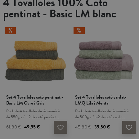
4 Tovalloles 100% Cotó
pentinat - Basic LM blanc
Set 4 Tovalloles cotó pentinat -
Set 4 Tovalloles cotó cardat-
Basic LM Ocre i Gris
LMQ Lila i Menta
Pack de 4 tovalloles de ris americà
Pack de 4 tovalloles de ris americà
de 550grs / m2 de cotó pentinat
de 500grs / m2 de cotó cardat
100%. Aquest pack inclou 2
100%. Aquest pack inclou 2
61,80 €
49,95 €
45,80 €
39,50 €
favorite_border
favorite_border
tovalloles de lavabo de 50x100cm i 2
tovalloles de lavabo de 50x100cm i 2
tovalloles de dutxa de 70x140cm en
tovalloles de dutxa de 70x140cm, en