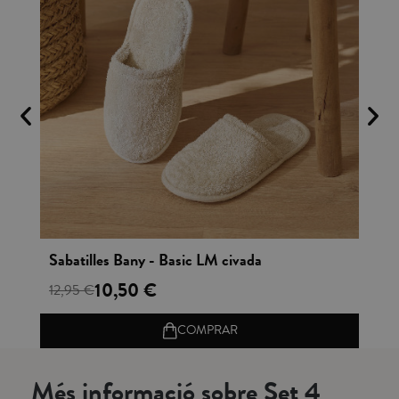
Vista rápida
Sabatilles Bany - Basic LM civada
Ba
10,50 €
12,95 €
69
COMPRAR
Més informació sobre Set 4