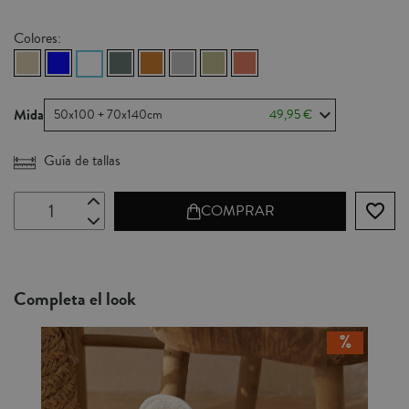
Colores:
Mida
50x100 + 70x140cm
49,95 €
Guía de tallas
favorite_border
COMPRAR
Completa el look