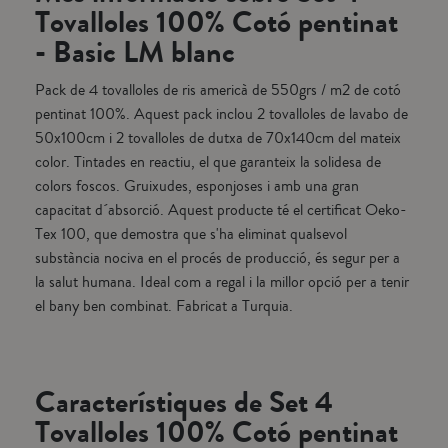
Tovalloles 100% Cotó pentinat
- Basic LM blanc
Pack de 4 tovalloles de ris americà de 550grs / m2 de cotó
pentinat 100%. Aquest pack inclou 2 tovalloles de lavabo de
50x100cm i 2 tovalloles de dutxa de 70x140cm del mateix
color. Tintades en reactiu, el que garanteix la solidesa de
colors foscos. Gruixudes, esponjoses i amb una gran
capacitat d´absorció. Aquest producte té el certificat Oeko-
Tex 100, que demostra que s'ha eliminat qualsevol
substància nociva en el procés de producció, és segur per a
la salut humana. Ideal com a regal i la millor opció per a tenir
el bany ben combinat. Fabricat a Turquia.
Característiques de Set 4
Tovalloles 100% Cotó pentinat