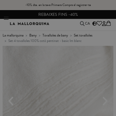
-10% dte. en la teva Primera Compra al registrar-te
REBAIXES FINS -40%
CA
la mallorquina
bany
tovalloles de bany
set tovalloles
set 4 tovalloles 100% cotó pentinat - basic lm blanc