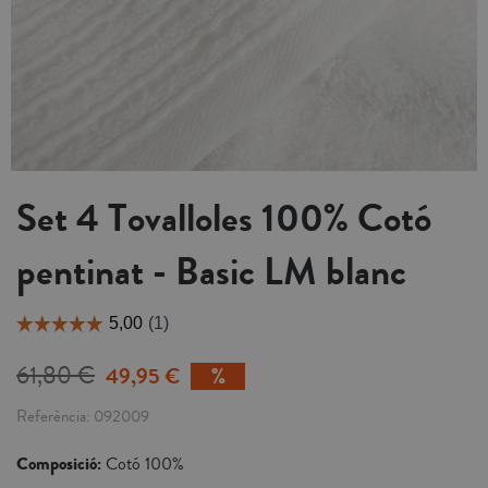
Set 4 Tovalloles 100% Cotó
pentinat - Basic LM blanc
61,80 €
49,95 €
Referència
092009
Composició:
Cotó 100%