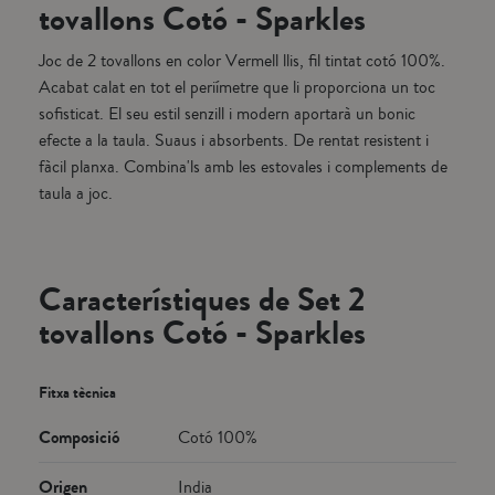
tovallons Cotó - Sparkles
Joc de 2 tovallons en color Vermell llis, fil tintat cotó 100%.
Acabat calat en tot el periímetre que li proporciona un toc
sofisticat. El seu estil senzill i modern aportarà un bonic
efecte a la taula. Suaus i absorbents. De rentat resistent i
fàcil planxa. Combina'ls amb les estovales i complements de
taula a joc.
Característiques de Set 2
tovallons Cotó - Sparkles
Fitxa tècnica
Composició
Cotó 100%
Origen
India