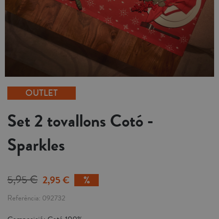
OUTLET
Set 2 tovallons Cotó -
Sparkles
5,95 €
2,95 €
Referència
092732