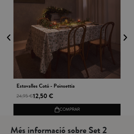
Vista rápida
Estovalles Cotó - Poinsettia
Ca
12,50 €
24,95 €
8,
COMPRAR
Més informació sobre Set 2