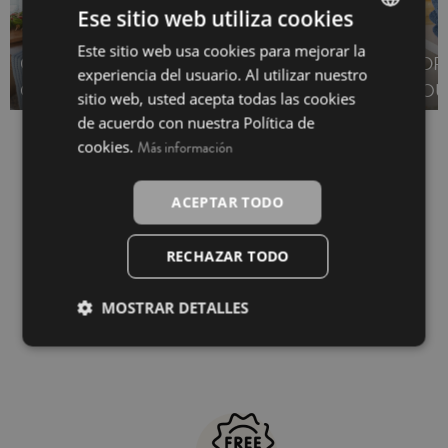
Ese sitio web utiliza cookies
Este sitio web usa cookies para mejorar la
SPANISH
CAMINS DE TAULA -
DAVANTALS -
DR
experiencia del usuario. Al utilizar nuestro
INGLÉS
OUTLET
OUTLET
OU
sitio web, usted acepta todas las cookies
de acuerdo con nuestra Política de
cookies.
Más información
ACEPTAR TODO
RECHAZAR TODO
MOSTRAR DETALLES
Pagament 100% segur