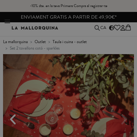
-10% dte. en la teva Primera Compra al registrar-te
REBAIXES FINS -40%
CA
la mallorquina
outlet
taula i cuina - outlet
set 2 tovallons cotó - sparkles