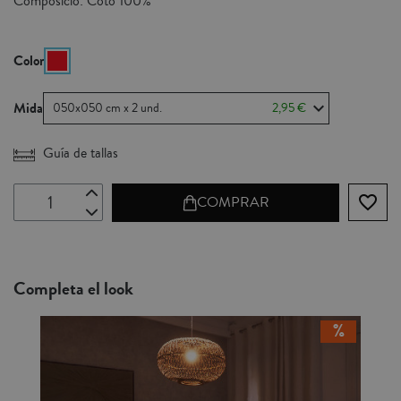
Composició: Cotó 100%
Color
Mida
050x050 cm x 2 und.
2,95 €
Guía de tallas
favorite_border
COMPRAR
Completa el look