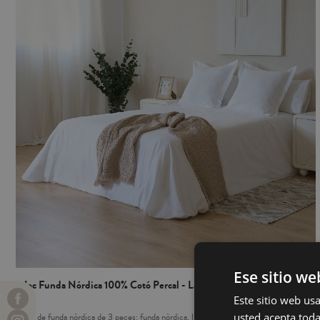
Ese sitio we
Joc Funda Nórdica 100% Cotó Percal - Lagos
Este sitio web usa
usted acepta toda
Set de funda nòrdica de 3 peces: funda nòrdica, llençol de sota i funda de coixí en