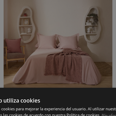
Aquesta funda nòrdica té una allargada de 270cm, això està pensat per a que el
sobrant del teixit es pugui posar a sota del matalàs i així assegurar una millor
subjecció del farcit nòrdic i evitar que es mogui.Completa la teva compra amb
els nostres farcits nòrdics de microfibra o de ploma.
b utiliza cookies
Joc Funda Nórdica 100% Cotó Percal - Olivia
 cookies para mejorar la experiencia del usuario. Al utilizar nuest
s las cookies de acuerdo con nuestra Política de cookies.
Set de funda nòrdica de 3 peces: funda nòrdica, llençol de sota i funda de coixí en
Más info