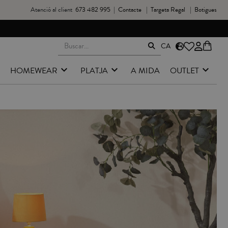
Atenció al client
673 482 995
|
Contacte
|
Targeta Regal
|
Botigues
CA
HOMEWEAR
PLATJA
A MIDA
OUTLET