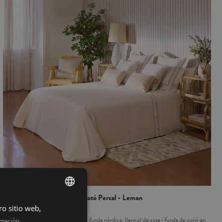
Joc Funda Nórdica 100% Cotó Percal - Leman
ro sitio web,
SPANISH
Set de funda nòrdica de 3 peces: funda nòrdica, llençol de sota i funda de coixí en
rmación