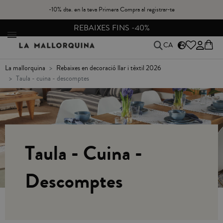
-10% dte. en la teva Primera Compra al registrar-te
CANVIS I DEVOLUCIONS GRATIS A PENÍNSULA
CA
la mallorquina
rebaixes en decoració llar i tèxtil 2026
taula - cuina - descomptes
Taula - Cuina -
Descomptes