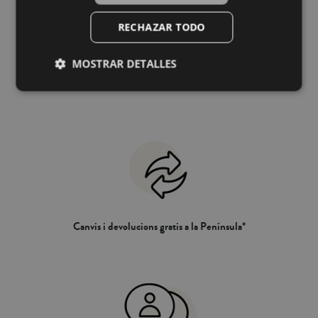
RECHAZAR TODO
MOSTRAR DETALLES
Enviament gratis a partir de 49,90€ a la
Península*
Canvis i devolucions gratis a la Península*