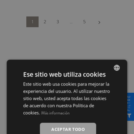
efecte a la taula. Suaus i absorbents.
Combina'ls amb les estovalles i
complements de taula a joc. Fabricat
a la Índia.
Següent
1
2
3
…
5
keyboard_arrow_right
Ese sitio web utiliza cookies
Este sitio web usa cookies para mejorar la
SPANISH
experiencia del usuario. Al utilizar nuestro
INGLÉS
FILTRE
sitio web, usted acepta todas las cookies
Pagament 100% segur
de acuerdo con nuestra Política de
cookies.
Más información
ACEPTAR TODO