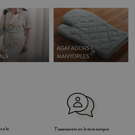
AGAFADORS I
ALS
MANYOPLES
s a la
T'assessorem en la teva compra