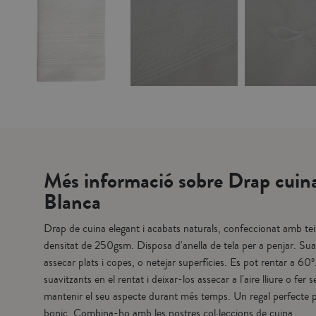
Més informació sobre Drap cuin
Blanca
Drap de cuina elegant i acabats naturals, confeccionat amb te
densitat de 250gsm. Disposa d'anella de tela per a penjar. Sua
assecar plats i copes, o netejar superfícies. Es pot rentar a 60
suavitzants en el rentat i deixar-los assecar a l'aire lliure o fer 
mantenir el seu aspecte durant més temps. Un regal perfecte per
bonic. Combina-ho amb les nostres col·leccions de cuina.