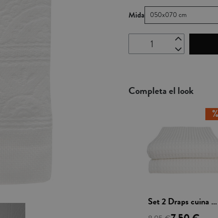
Mida
050x070 cm
Completa el look
Vista rápida
Set 2 Draps cuina Niu Abella - Waffle