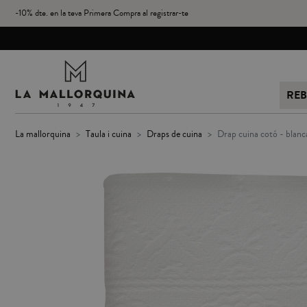
-10% dte. en la teva Primera Compra al registrar-te
REB
la mallorquina
taula i cuina
draps de cuina
drap cuina cotó - blanc