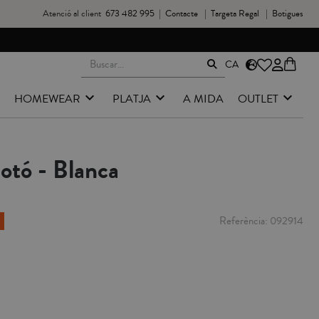
Atenció al client
673 482 995
|
Contacte
|
Targeta Regal
|
Botigues
CA
HOMEWEAR
PLATJA
A MIDA
OUTLET
otó - Blanca
Referència
092914