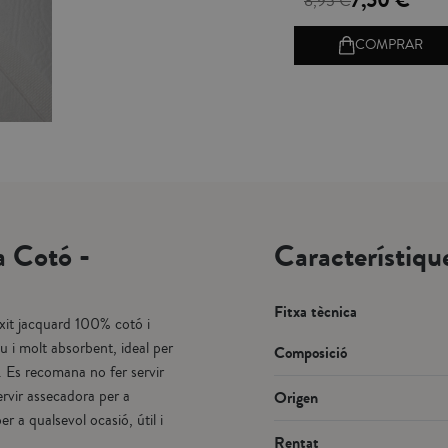
7,50 €
8,95 €
COMPRAR
a Cotó -
Característiqu
Fitxa tècnica
ixit jacquard 100% cotó i
u i molt absorbent, ideal per
Composició
º. Es recomana no fer servir
servir assecadora per a
Origen
 a qualsevol ocasió, útil i
Rentat