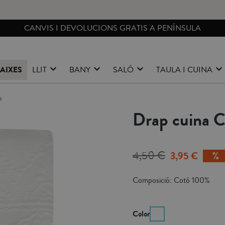
CANVIS I DEVOLUCIONS GRATIS A PENÍNSULA
AIXES
LLIT
BANY
SALÓ
TAULA I CUINA
a
Drap cuina C
4,50 €
3,95 €
Composició: Cotó 100%
Color